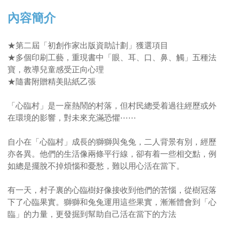
內容簡介
★第二屆「初創作家出版資助計劃」獲選項目
★多個印刷工藝，重現書中「眼、耳、口、鼻、觸」五種法
寶，教導兒童感受正向心理
★隨書附贈精美貼紙乙張
「心臨村」是一座熱鬧的村落，但村民總受着過往經歷或外
在環境的影響，對未來充滿恐懼⋯⋯
自小在「心臨村」成長的獅獅與兔兔，二人背景有別，經歷
亦各異。他們的生活像兩條平行線，卻有着一些相交點，例
如總是擺脫不掉煩惱和憂愁，難以用心活在當下。
有一天，村子裏的心臨樹好像接收到他們的苦惱，從樹冠落
下了心臨果實。獅獅和兔兔運用這些果實，漸漸體會到「心
臨」的力量，更發掘到幫助自己活在當下的方法