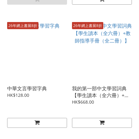
26年網上書展8折
26年網上書展8折
中華文言學習字典
我的第一部中文學習詞典
【學生讀本（全六冊）+教
HK$128.00
師指導手冊（全二冊）】
HK$668.00