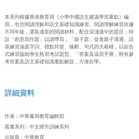
本系列根據香港教育局《小學中國語文建議學習重點》編
寫，包含閱讀理解和語文基礎知識練習。閱讀理解練習依據
不同年級，選取適當的閱讀材料，配合深淺適中的題目；特
設「創意寫作題」以讀帶寫，「親子題」促進親子溝通。語
基練習涵蓋字詞、標點符號、修辭、句式四大範疇，以綜合
式練習協助學生熟習考試題型。「答案及温習手冊」附有參
考答案及語文基礎知識重點解說，方便自學。
詳細資料
作者
：
中華書局教育編輯部
叢書系列：
中文躍升訓練系列
出版商：中華教育