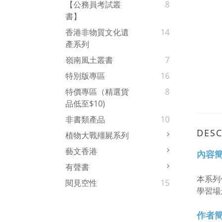
【公務員考試叢
8
書】
香港非物質文化遺
14
產系列
嶺南風土叢書
7
特別版專區
16
特價專區（精選貨
8
品低至$10)
非書類產品
10
DESC
植物大戰殭屍系列
藝文香港
內容
有聲書
本系列
閱見空性
15
學習場
作者