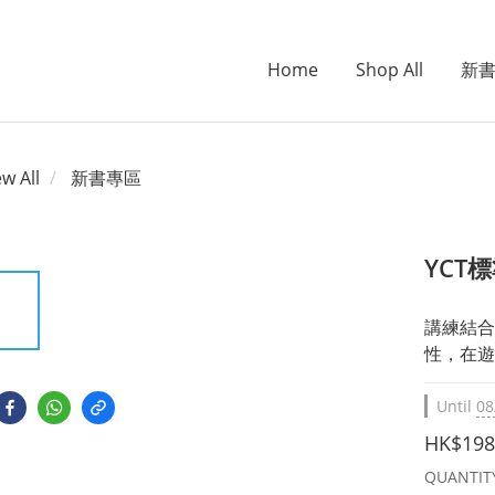
Home
Shop All
新
ew All
新書專區
YCT
講練結合
性，在遊
Until
08
HK$198
QUANTIT