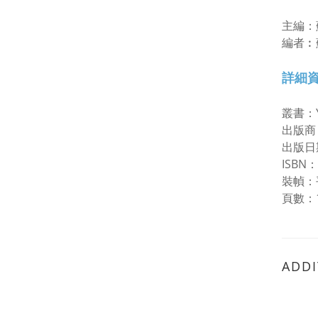
主編：
編者︰
詳細
叢書：
出版商
出版日期
ISBN：
裝幀：
頁數：1
ADDI