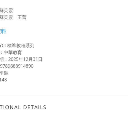
蘇英霞
蘇英霞 王蕾
資料
YCT標準教程系列
：中華教育
：2025年12月31日
9789888914890
平裝
48
TIONAL DETAILS