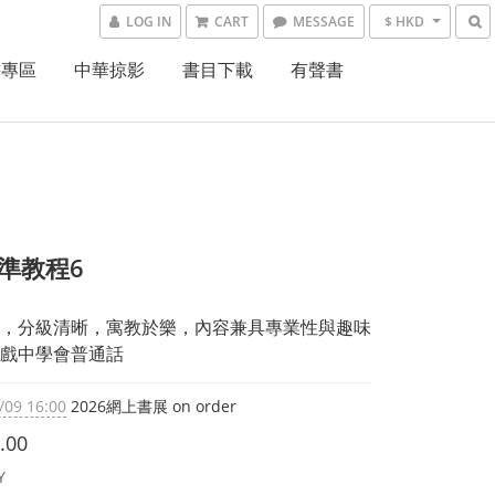
LOG IN
CART
MESSAGE
$ HKD
書專區
中華掠影
書目下載
有聲書
標準教程6
，分級清晰，寓教於樂，內容兼具專業性與趣味
戲中學會普通話
/09 16:00
2026網上書展 on order
.00
Y