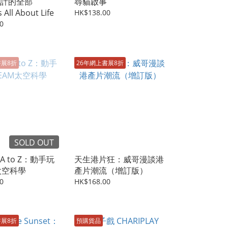
計的全部
尋貓啟事
 All About Life
HK$138.00
0
書展8折
26年網上書展8折
SOLD OUT
 to Z：動手玩
天生港片狂：威哥漫談港
太空科學
產片潮流（增訂版）
0
HK$168.00
書展8折
預購貨品