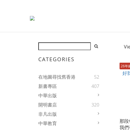
Vi
CATEGORIES
26年
在地圖尋找舊香港
52
新書專區
407
中華出版
開明書店
320
非凡出版
那段
中華教育
我們