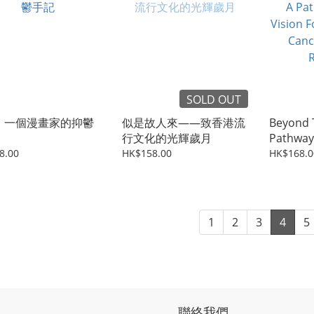
SOLD OUT
：一個漫畫家的抑鬱
似是故人來——致香港流
Beyond 
行文化的光輝歲月
Pathway
For Pers
8.00
HK$158.00
HK$168.0
Cancer 
Recover
1
2
3
4
5
聯絡我們