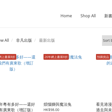
Home
Shop All
新
ew All
非凡出版
最新出版
網上書展8折
26年網上書展8折
預購貨品
年粵有多好——還好
煩惱獅與魔法兔
看見港漫
有廣東歌（增訂版）
過去與未
HK$98.00