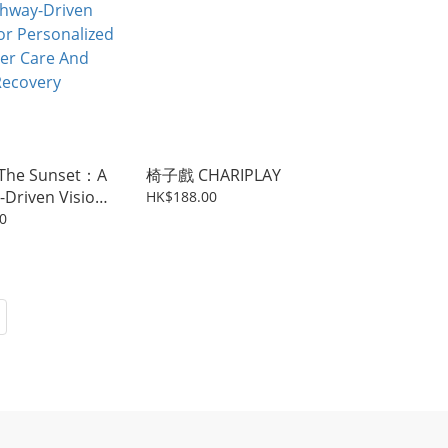
The Sunset：A
椅子戲 CHARIPLAY
-Driven Vision
HK$188.00
onalized
0
Care And
y