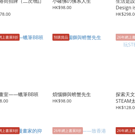
港街招牌（二次增訂
小確佛の佛系人生
生活是設
Design is
HK$98.00
78.00
HK$298.0
網上書展8折
預購貨品
26年網上
畫室——蠟筆BB班
煩惱獅與螃蟹先生
探索天文A
STEAM
8.00
HK$98.00
HK$128.0
網上書展8折
26年網上書展8折
26年網上