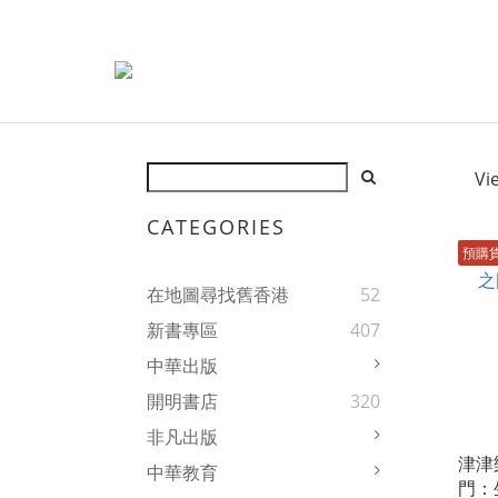
Vi
CATEGORIES
預購
在地圖尋找舊香港
52
新書專區
407
中華出版
開明書店
320
非凡出版
津津
中華教育
門：