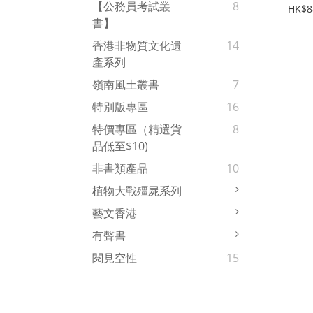
【公務員考試叢
8
HK$8
書】
香港非物質文化遺
14
產系列
嶺南風土叢書
7
特別版專區
16
特價專區（精選貨
8
品低至$10)
非書類產品
10
植物大戰殭屍系列
藝文香港
有聲書
閱見空性
15