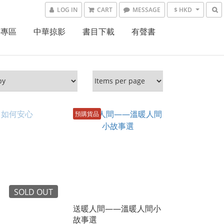
LOG IN
CART
MESSAGE
$ HKD
書專區
中華掠影
書目下載
有聲書
預購貨品
SOLD OUT
送暖人間——溫暖人間小
故事選