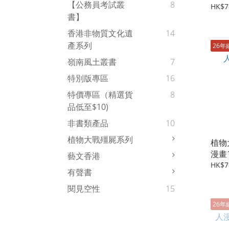
【公務員考試叢
8
HK$7
書】
香港非物質文化遺
14
產系列
26年
嶺南風土叢書
7
特別版專區
16
特價專區（精選貨
8
品低至$10)
非書類產品
10
植物大戰殭屍系列
植物
漫畫
藝文香港
HK$7
有聲書
閱見空性
15
26年