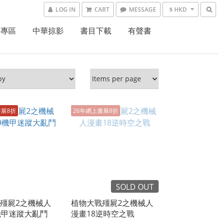
LOG IN
CART
MESSAGE
$ HKD
書專區
中華掠影
書目下載
有聲書
書展8折
26年網上書展8折
SOLD OUT
殭屍2之機械人
植物大戰殭屍2之機械人
機甲迷蹤大亂鬥
漫畫18逆時空之戰