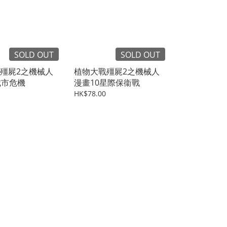
SOLD OUT
SOLD OUT
殭屍2之機械人
植物大戰殭屍2之機械人
城市危機
漫畫10星際保衞戰
HK$78.00