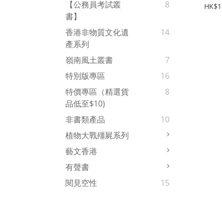
【公務員考試叢
8
COM
HK$1
書】
BEA
香港非物質文化遺
14
產系列
嶺南風土叢書
7
特別版專區
16
特價專區（精選貨
8
品低至$10)
非書類產品
10
植物大戰殭屍系列
藝文香港
有聲書
閱見空性
15