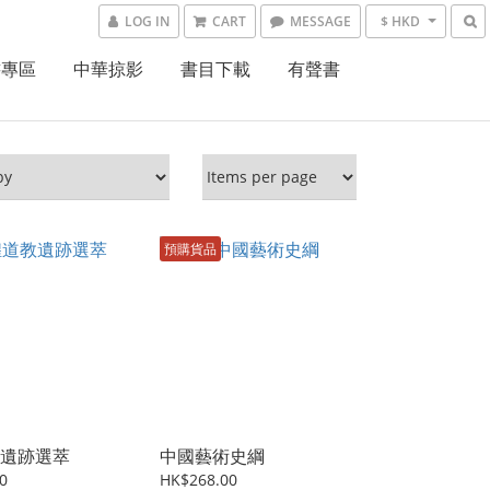
LOG IN
CART
MESSAGE
$ HKD
書專區
中華掠影
書目下載
有聲書
預購貨品
遺跡選萃
中國藝術史綱
0
HK$268.00