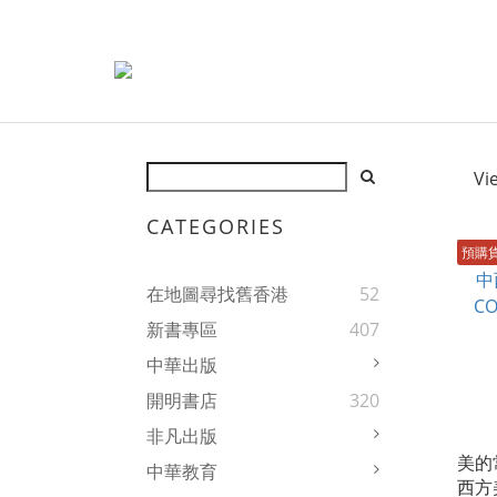
Vi
CATEGORIES
預購
在地圖尋找舊香港
52
新書專區
407
中華出版
開明書店
320
非凡出版
美的
中華教育
西方