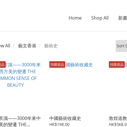
Home
Shop All
新
ew All
藝文香港
藝術史
貨品
預購貨品
預購貨品
常識——3000年來中
中國藝術收藏史
敦煌道教
美的變遷 THE
HK$198.00
HK$368.0