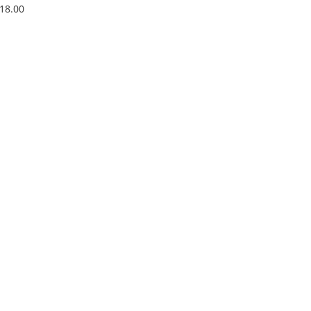
MON SENSE OF
18.00
UTY