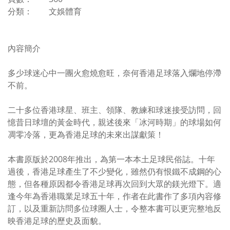
分類： 文娛體育
內容簡介
多少球迷心中一團火愈燒愈旺，奈何香港足球落入爛地停滯
不前。
二十多位香港球星、班主、領隊、教練和球迷接受訪問，回
憶昔日球壇的黃金時代，親述後來「冰河時期」的球場如何
凋零冷落，更為香港足球的未來出謀獻策！
本書原版於2008年推出，為第一本本土足球民俗誌。十年
過後，香港足球產生了不少變化，雖然仍有恨鐵不成鋼的心
態，但各種原因都令香港足球再次回到大眾的鎂光燈下。適
逢今年為香港職業足球五十年，作者在此書作了多項內容修
訂，以及重新訪問多位球圈人士，令整本書可以更完整地反
映香港足球的歷史及面貌。