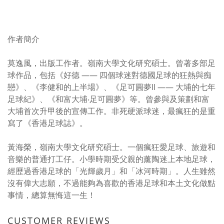
作者簡介
莫逸風，出版工作者。嶺南大學文化研究碩士。曾著多部足
球作品，包括《好德 —— 四個球迷對德國足球的狂熱與痴
戀》、《李健和的上半場》、《足可圓夢II —— 大埔的七年
足球紀》、《和富大埔‧足可圓夢》等。曾參與及策劃和富
大埔首次升甲後的宣傳工作。非死硬派球迷，最瘋狂的是重
寫了《香港足球誌》。
黃海榮，嶺南大學文化研究碩士。一個瘋狂愛足球、旅遊和
音樂的普通打工仔。小學時期受父親的薰陶迷上本地足球，
經歷過香港足球的「光輝歲月」和「冰河時期」。人生雖然
沒有偉大志願，不過能夠為喜歡的香港足球和本土文化做點
事情，總算無悔這一生！
CUSTOMER REVIEWS