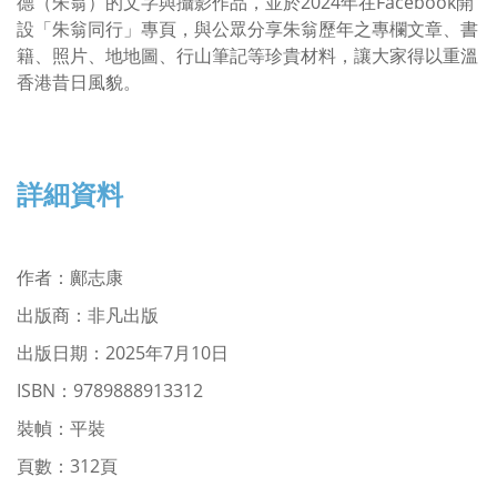
德（朱翁）的文字與攝影作品，並於2024年在Facebook開
設「朱翁同行」專頁，與公眾分享朱翁歷年之專欄文章、書
籍、照片、地地圖、行山筆記等珍貴材料，讓大家得以重溫
香港昔日風貌。
詳細資料
作者
：
鄺志康
出版商：非凡出版
出版日期：2025年7月10日
ISBN：9789888913312
裝幀：平裝
頁數：312頁