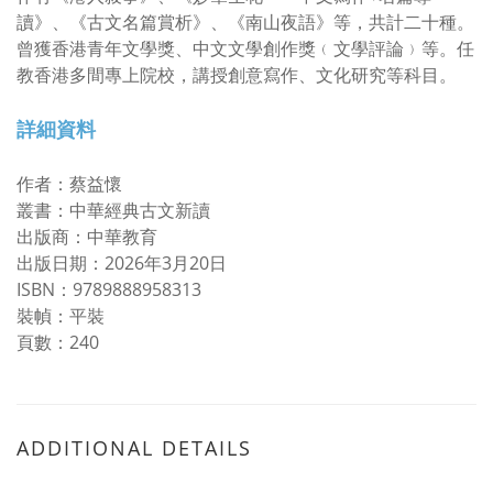
讀》、《古文名篇賞析》、《南山夜語》等，共計二十種。
曾獲香港青年文學獎、中文文學創作獎﹙文學評論﹚等。任
教香港多間專上院校，講授創意寫作、文化研究等科目。
詳細資料
作者：蔡益懷
叢書：中華經典古文新讀
出版商：中華教育
出版日期：2026年3月20日
ISBN：9789888958313
裝幀：平裝
頁數：240
ADDITIONAL DETAILS