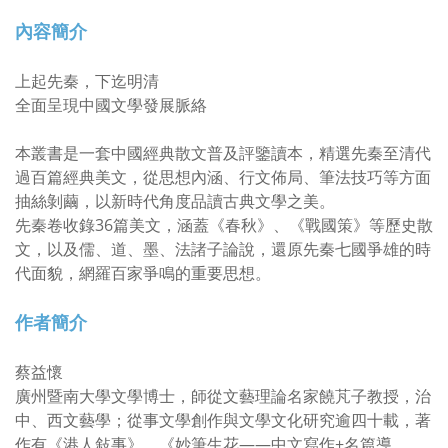
內容簡介
上起先秦，下迄明清
全面呈現中國文學發展脈絡
本叢書是一套中國經典散文普及評鑒讀本，精選先秦至清代
過百篇經典美文，從思想內涵、行文佈局、筆法技巧等方面
抽絲剝繭，以新時代角度品讀古典文學之美。
先秦卷收錄36篇美文，涵蓋《春秋》、《戰國策》等歷史散
文，以及儒、道、墨、法諸子論說，還原先秦七國爭雄的時
代面貌，網羅百家爭鳴的重要思想。
作者簡介
蔡益懷
廣州暨南大學文學博士，師從文藝理論名家饒芃子教授，治
中、西文藝學；從事文學創作與文學文化研究逾四十載，著
作有《港人敍事》、《妙筆生花——中文寫作+名篇導