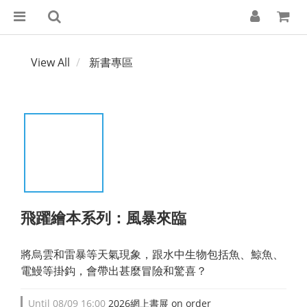
View All
新書專區
飛躍繪本系列：風暴來臨
將烏雲和雷暴等天氣現象，跟水中生物包括魚、鯨魚、
電鰻等掛鈎，會帶出甚麼冒險和驚喜？
Until
08/09 16:00
2026網上書展 on order