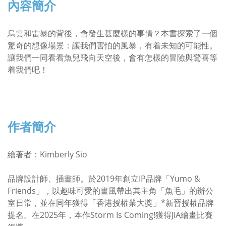
內容簡介
烏雲和雷暴的背後，會發生甚麼樣的事情？本書探索了一個
驚奇的想像場景：讓我們害怕的風暴，有着未知的可能性。
讓我們一同看看魚兒飛向天空後，會有怎樣的冒險與驚喜等
着我們吧！
作者簡介
繪著者：Kimberly Sio
品牌設計師、插畫師。於2019年創立IP品牌「Yumo &
Friends」，以趣味可愛的畫風帶出其主角「魚毛」的辦公
室日常，並在同年獲得「香港授權業大獎」*新晉授權品牌
提名。在2025年，本作Storm Is Coming!獲得JIA繪畫比賽