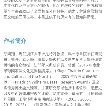
本文化以及中日文化的關係，他又有怎樣的觀察、思考和期
望？本書都給出了全面和充分的解答。總之，對於唐君毅相
互交織的三個世界，本書提供了前所未有的新知與新思。
作者簡介
彭國翔，現任浙江大學求是特聘教授、馬一浮書院兼任研究
員。曾任北京大學、清華大學教授以及世界多所大學與研究
機構的客座教授、訪問學人與研究員。曾獲「2016 年度北
半球國家與文化克魯格講席」（Kluge Chair in Countries
and Cultures of the North）、「2009 年度貝塞爾研究
獎」（Friedrich Wilhelm Bessel Research Award）及全
國優秀博士論文獎等。主要研究領域包括中國哲學、思想史
以及中西哲學和宗教的比較。除本書外，還著有：《良知學
的展開：王龍溪與中晚明的陽明學》（2003，2005，
2015，2023）、《儒家傳統：宗教與人文主義之間》