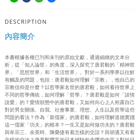
DESCRIPTION
內容簡介
本書根據各種已刊和未刊的原始文獻，通過細緻的文本分
析，從「知人論世」的角度，深入探究了唐君毅的「精神世
界」「思想世界」和「生活世界」。對於一系列學界以往鮮
有觸及的問題，包括：唐君毅如何理解「宗教」，他自己的
宗教信仰是什麼？以哲學家名世的唐君毅，如何看待世界上
不同的哲學傳統，如何理解「哲學」？唐君毅是如何「談情
說愛」的？愛情狀態中的唐君毅，又如何向心上人袒露自己
對於男女關係、自我、社會事業、理想、人生以及哲學這些
問題的看法？作為「新儒家」的唐君毅，如何理解道德實踐
這一儒家「功夫」的根本？一生又是如何做功夫的？唐君毅
與牟宗三、余英時、陳榮捷有着怎樣的交誼？與胡適又有着
怎樣的交涉？唐君毅豐富的日本經驗包含哪些內容？對於日