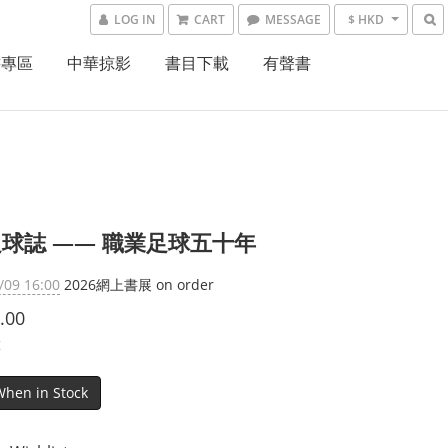
LOG IN
CART
MESSAGE
$ HKD
書專區
中華掠影
書目下載
有聲書
球誌 —— 職業足球五十年
/09 16:00
2026網上書展 on order
.00
t
When in Stock