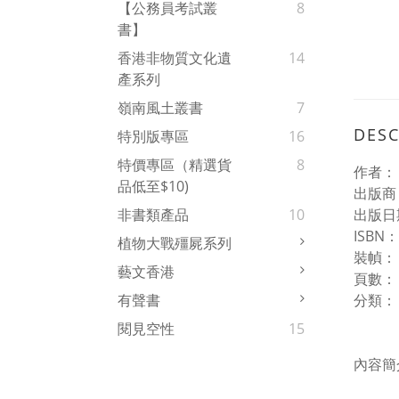
【公務員考試叢
8
書】
香港非物質文化遺
14
產系列
嶺南風土叢書
7
DESC
特別版專區
16
特價專區（精選貨
8
作者
品低至$10)
出版商
出版日期
非書類產品
10
ISBN
植物大戰殭屍系列
裝幀
藝文香港
頁數：
分類
有聲書
閱見空性
15
內容簡