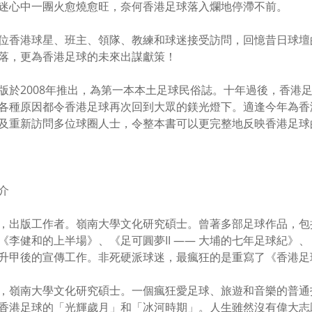
迷心中一團火愈燒愈旺，奈何香港足球落入爛地停滯不前。
位香港球星、班主、領隊、教練和球迷接受訪問，回憶昔日球壇
落，更為香港足球的未來出謀獻策！
版於2008年推出，為第一本本土足球民俗誌。十年過後，香港
各種原因都令香港足球再次回到大眾的鎂光燈下。適逢今年為香
及重新訪問多位球圈人士，令整本書可以更完整地反映香港足球
介
，出版工作者。嶺南大學文化研究碩士。曾著多部足球作品，包括
《李健和的上半場》、《足可圓夢II —— 大埔的七年足球紀》
升甲後的宣傳工作。非死硬派球迷，最瘋狂的是重寫了《香港足
，嶺南大學文化研究碩士。一個瘋狂愛足球、旅遊和音樂的普通
香港足球的「光輝歲月」和「冰河時期」。人生雖然沒有偉大志