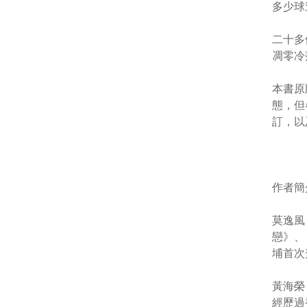
多少球
二十多
凋零冷
本書原
態，但
訂，以
作者簡
莫逸風
戀》、
埔首次
黃海榮
經歷過