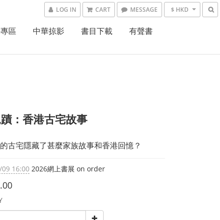
LOG IN
CART
MESSAGE
$ HKD
書專區
中華掠影
書目下載
有聲書
覓蹟：香港古宅故事
的古宅隱藏了甚麼家族故事和香港回憶？
/09 16:00
2026網上書展 on order
.00
Y