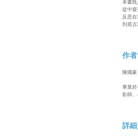
本書既
從中窺
反思在
到底古
作者
陳國豪
畢業於
影師。
詳細