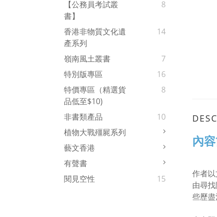
【公務員考試叢
8
書】
香港非物質文化遺
14
產系列
嶺南風土叢書
7
特別版專區
16
特價專區（精選貨
8
品低至$10)
非書類產品
10
DESC
植物大戰殭屍系列
內容
藝文香港
有聲書
作者以
閱見空性
15
由尋找
些歷盡