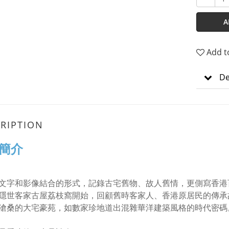
A
Add t
De
RIPTION
簡介
文字和影像結合的形式，記錄古宅舊物、故人舊情，更側寫香港
隱世客家古屋荔枝窩開始，回顧舊時客家人、香港原居民的傳承
滄桑的大宅豪苑，如數家珍地道出混雜華洋建築風格的時代密碼