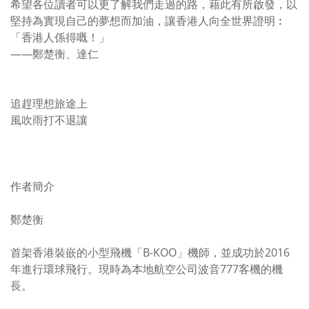
希望各位讀者可以更了解我們走過的路，藉此有所啟發，以
堅持為實現自己的夢想而加油，讓香港人向全世界證明︰
「香港人係得嘅！」
——鄭楚衡、達仁
追趕理想旅途上
風吹雨打不退讓
作者簡介
鄭楚衡
首架香港裝嵌的小型飛機「B-KOO」機師，並成功於2016
年進行環球飛行。現時為本地航空公司波音777客機的機
長。