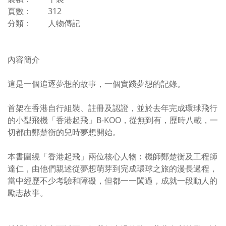
頁數： 312
分類： 人物傳記
內容簡介
這是一個追逐夢想的故事，一個實踐夢想的記錄。
首架在香港自行組裝、註冊及認證，並於去年完成環球飛行
的小型飛機「香港起飛」B-KOO，從無到有，歷時八載，一
切都由鄭楚衡的兒時夢想開始。
本書圍繞「香港起飛」兩位核心人物︰機師鄭楚衡及工程師
達仁，由他們親述從夢想萌芽到完成環球之旅的漫長過程，
當中經歷不少考驗和障礙，但都一一闖過，成就一段動人的
勵志故事。