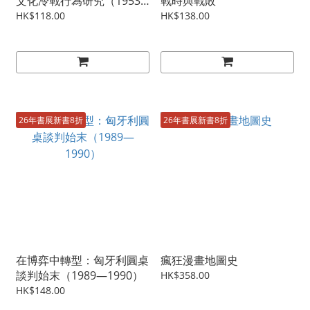
文化冷戰行為研究（1953
戰時與戰敗
—1961）
HK$118.00
HK$138.00
26年書展新書8折
26年書展新書8折
在博弈中轉型：匈牙利圓桌
瘋狂漫畫地圖史
談判始末（1989—1990）
HK$358.00
HK$148.00