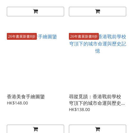
26年書展新書8折
26年書展新書8折
香港美食手繪圖鑒
尋蹤覓蹟：香港戰前學校
穹頂下的城市命運與歷史記
HK$148.00
憶
HK$138.00