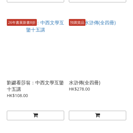
26年書展新書8折
預購貨品
劉勰看莎翁：中西文學互鑒
水滸傳(全四冊)
十五講
HK$278.00
HK$108.00