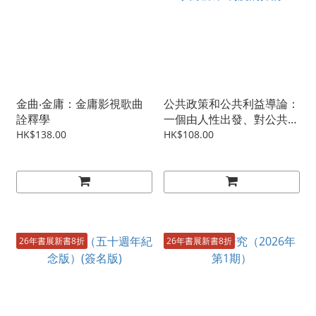
金曲‧金庸：金庸影視歌曲
公共政策和公共利益導論：
詮釋學
一個由人性出發、對公共政
策和制度的探討
HK$138.00
HK$108.00
26年書展新書8折
26年書展新書8折