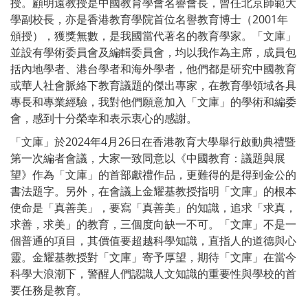
授。顧明遠教授是中國教育學會名譽會長，曾任北京師範大
學副校長，亦是香港教育學院首位名譽教育博士（2001年
頒授），獲獎無數，是我國當代著名的教育學家。「文庫」
並設有學術委員會及編輯委員會，均以我作為主席，成員包
括內地學者、港台學者和海外學者，他們都是研究中國教育
或華人社會脈絡下教育議題的傑出專家，在教育學領域各具
專長和專業經驗，我對他們願意加入「文庫」的學術和編委
會，感到十分榮幸和表示衷心的感謝。
「文庫」於2024年4月26日在香港教育大學舉行啟動典禮暨
第一次編者會議，大家一致同意以《中國教育：議題與展
望》作為「文庫」的首部獻禮作品，更難得的是得到金公的
書法題字。另外，在會議上金耀基教授指明「文庫」的根本
使命是「真善美」，要寫「真善美」的知識，追求「求真，
求善，求美」的教育，三個度向缺一不可。「文庫」不是一
個普通的項目，其價值要超越科學知識，直指人的道德與心
靈。金耀基教授對「文庫」寄予厚望，期待「文庫」在當今
科學大浪潮下，警醒人們認識人文知識的重要性與學校的首
要任務是教育。