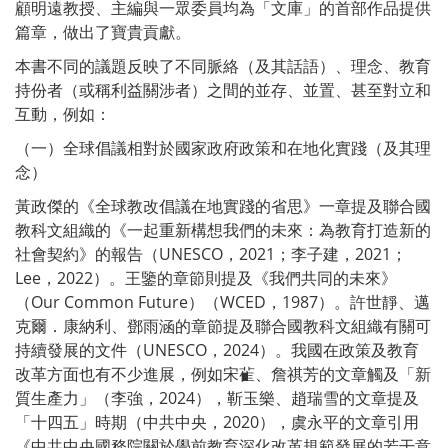
顧明遠教授、主編與一眾委員均為「文庫」的首部作品提供
篇章，做出了寶貴貢獻。
本書不同的議題反映了不同脈絡（及其話語）、理念、教育
持份者（或稱利益關涉者）之間的並存、並置、甚至對立和
互動，例如：
（一）全球倡議相對於國家政府政策和在地化實踐（及其理
念）
黃政傑的《全球教改倡議在地實踐的省思》一章提及聯合國
教科文組織的《一起重新構想我們的未來：為教育打造新的
社會契約》的報告（UNESCO，2021；李子建，2021；
Lee，2022）。王鑒的章節則提及《我們共同的未來》
（Our Common Future）（WCED，1987）。許世靜、邁
克爾．康納利、鄧雨涵的章節提及聯合國教科文組織有關可
持續發展的文件（UNESCO，2024）。我國在政策及教育
改革方面也有不少進展，例如宋雈、詹祺芳的文章觸及「新
質生產力」（李強，2024），靳玉樂、趙瑞雪的文章提及
「十四五」時期（中共中央，2020），虞永平的文章引用
《中共中央國務院關於學前教育深化改革規範發展的若干意