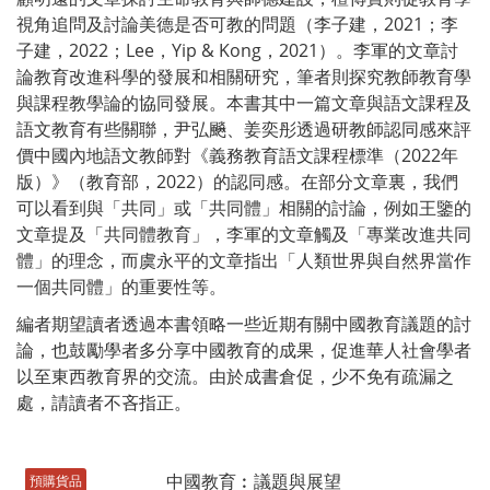
視角追問及討論美德是否可教的問題（李子建，2021；李
子建，2022；Lee，Yip & Kong，2021）。李軍的文章討
論教育改進科學的發展和相關研究，筆者則探究教師教育學
與課程教學論的協同發展。本書其中一篇文章與語文課程及
語文教育有些關聯，尹弘飈、姜奕彤透過研教師認同感來評
價中國內地語文教師對《義務教育語文課程標準（2022年
版）》（教育部，2022）的認同感。在部分文章裏，我們
可以看到與「共同」或「共同體」相關的討論，例如王鑒的
文章提及「共同體教育」，李軍的文章觸及「專業改進共同
體」的理念，而虞永平的文章指出「人類世界與自然界當作
一個共同體」的重要性等。
編者期望讀者透過本書領略一些近期有關中國教育議題的討
論，也鼓勵學者多分享中國教育的成果，促進華人社會學者
以至東西教育界的交流。由於成書倉促，少不免有疏漏之
處，請讀者不吝指正。
預購貨品