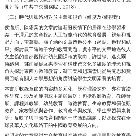
見》等（中共中央國務院，2018）。
（二）時代與脈絡相對於主義和視角（維度及/或視野）
侯灩斯、陳霜葉的文章討論新冠疫情下的居家在線學習求
識，于澤元的文章探討人工智能時代的教育發展。視角和視
野方面，雷萬鵬、張子涵的文章透過公平（起點、過程和結
果）探討農工隨遷子女的教育問題，虞永平的文章通過後人
文主義的自然觀探討幼兒園課程的取向，許世靜、邁克爾．
康納利、鄧雨涵從互惠學習和構建跨文化多維度的理念和視
角去探討東西方教師教育，靳玉樂和趙瑞雪則從馬克思和費
爾巴哈有關人本學思想的角度討論學生文明素養的培育。
本書所收錄章節的內容頗多元化，既有理論探究，亦有實證
性研究，涉及的範圍或主題頗廣泛：包括教師教育、教師發
展、課程與教學、幼兒教育、道德教育、生命教育和價值觀
教育、家校關係與合作、教育改革與政策、學生學習與素養
等；反映了與中國教育相關的一些熱點議題，以及探究在全
球及華人文化脈絡下的中國教育發展的方向。
顧明遠的文章探討生命教育與師德建設，檀傳寶則從教育學