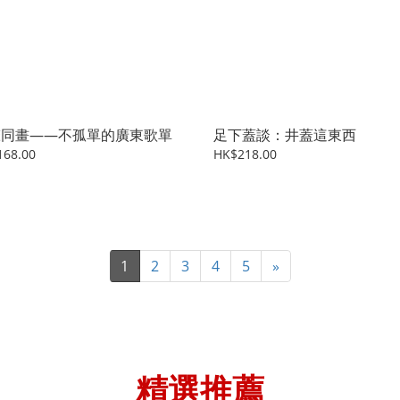
聲同畫——不孤單的廣東歌單
足下蓋談：井蓋這東西
168.00
HK$218.00
1
2
3
4
5
»
精選推薦