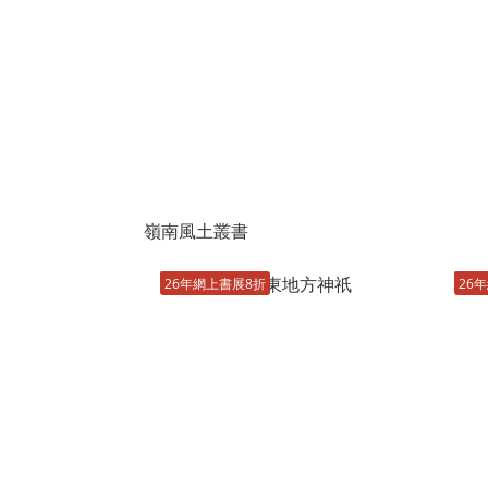
嶺南風土叢書
26年網上書展8折
26