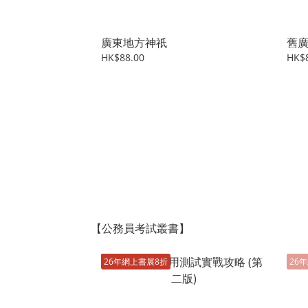
廣東地方神祇
舊
HK$88.00
HK$
【公務員考試叢書】
26年網上書展8折
26