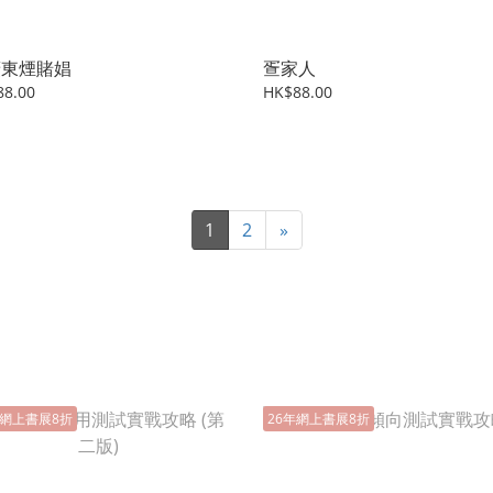
廣東煙賭娼
疍家人
88.00
HK$88.00
1
2
»
年網上書展8折
26年網上書展8折