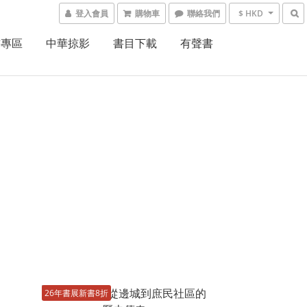
登入會員
購物車
聯絡我們
$ HKD
書專區
中華掠影
書目下載
有聲書
26年書展新書8折