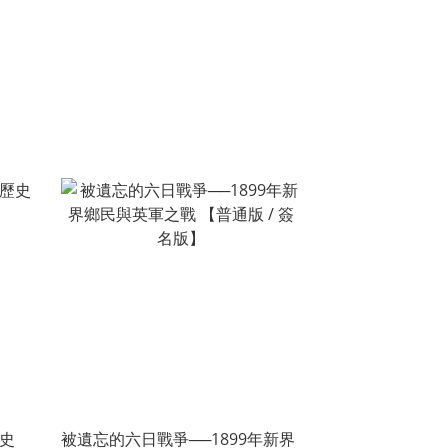
史
被遺忘的六日戰爭──1899年新界