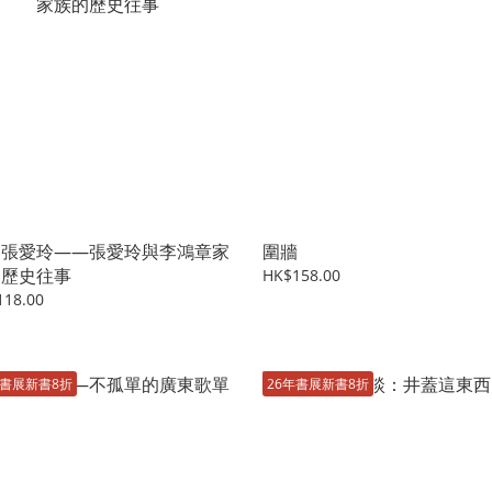
道張愛玲——張愛玲與李鴻章家
圍牆
的歷史往事
HK$158.00
118.00
年書展新書8折
26年書展新書8折