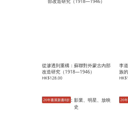
從滲透到重構：蘇聯對外蒙古內部
李
改造研究（1918—1946）
族
HK$128.00
HK$
26年書展新書8折
26