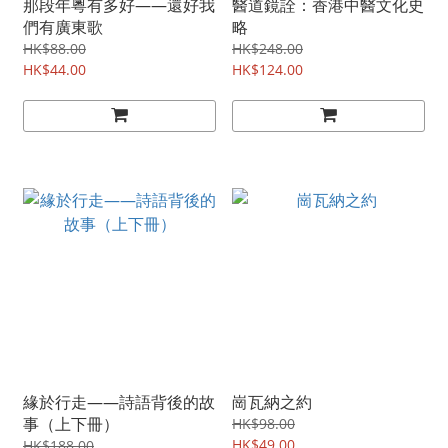
那段年粵有多好——還好我
醫道鏡詮：香港中醫文化史
們有廣東歌
略
HK$88.00
HK$248.00
HK$44.00
HK$124.00
緣於行走——詩語背後的故
崗瓦納之約
事（上下冊）
HK$98.00
HK$49.00
HK$188.00