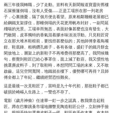
兩三年後我轉職，少了走動。豈料有天新聞報道寶靈街舊樓
石屎簷篷倒塌，沒有人受傷……正是工場所在那一列老房
子，心裏擔憂，隔了個月便去看望。原來相鄰幾幢老屋都已
給鋼鐵支架撐住，那幢倒塌的天花更用帆布封好，一副苟延
殘喘的光景。工場幸而無恙，表面好像甚麼也沒有發生，大
門敞開，皮革獨特的香氣混着膠水味淡淡浮動。只見鞋匠背
立在那大堆木鞋楦前，要找些甚麼似的；其他師傅拿着鳥嘴
鉗、鞋底錘、粗柄鑽孔錐子，各有各做，盛釘子的鐵月餅盒
閑放地上，層架上的新鞋子不再堆疊得那麼高了。我問候幾
句，察覺到鞋匠已給心事罩住，面上減了歡容。我又慣性地
挑選麂皮料子，到了取鞋時，本想問問工場的未來，又不敢
啟齒。這兒空間寬闊，地鐵就在樓下，優勢哪可再得？且師
傅全都上了年紀，繼續經營恐怕難矣。
這是最後一次見鞋匠了，當時是九十年代初，那批鞋子都已
破損於崎嶇人生路上，一雙也不存了。
電影《歲月神偷》任達華一釘一步之認真，教我懷念起鞋
匠。蹲在巴黎跳蚤市場地攤瞥見陶造鞋匠公仔，立刻伸手撿
起，眼明手快如選麂皮料子一樣。鞋匠有手作本事，有本領