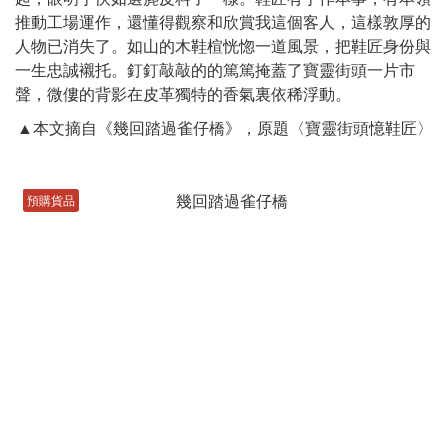
推動工場運作，還懂得觀察和欣賞我這個客人，這樣敦厚的
人物已消失了。如山的木鞋楦恍惚一道風景，把鞋匠身份與
一生忠誠襯托。釘釘敲敲的的篤篤掩蓋了寶靈街頭一片市
聲，微僂的背影在皮革獨特的香氣裏依稀浮動。
▲本文摘自《幾回踏過雀仔橋》，原題〈寶靈街頭憶鞋匠〉
預購貨品