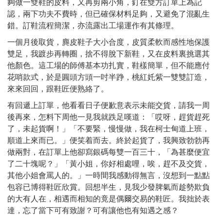
夠做一雙鞋的皮料，又再剪兩小角，釘在雙方訂單上為記
認，兩下功夫不費時，但已確保材料足夠，又避免了混亂生
錯。訂鞋流程簡潔，亦流露出工場運作有其條理。
一個月後取貨，麂皮鞋子大小合度，皮質柔軟而感性地保護
雙足，我踱步再轉圈，捨不得脫下新鞋，又在皮料裏挑選其
他顏色。這工場的師傅基本功扎實，鞋樣簡單，但不能應付
花哨款式，於是圓頭方頭一吋半踭，桃紅奼紫一雙雙訂造，
來來回回，跟鞋匠便熟絡了。
有回遞上訂單，他看看日子便歉意表示未能交貨，請我一周
後再來，怎料下周他一見我就跌足嘆道：「哎呀，趕貨趕死
了，未起貨啊！」「不要緊，慢慢做，我在柯士甸道上班，
順道上來而已。」便笑着而去。終於起貨了，我興致勃勃再
做兩對，在訂單上他卻寫銀碼每雙一百三十，「為甚麼便宜
了二十塊呢？」「黃小姐，你好相處哩，唉，趕不及交貨，
其他小姐會罵人的。」一時間我感動得無言，沒想到一點點
包容已博得鞋匠欣賞。回想半生，見我少發脾氣而趁勢欺負
的大有人在，相遇而相知的竟是偶爾交易的鞋匠。我拙於表
達，忘了當下可有致謝？可有讓他也有知遇之感？