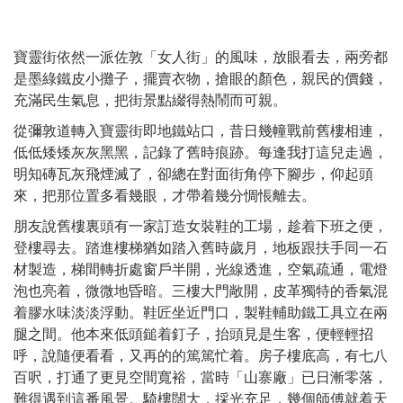
寶靈街依然一派佐敦「女人街」的風味，放眼看去，兩旁都
是墨綠鐵皮小攤子，擺賣衣物，搶眼的顏色，親民的價錢，
充滿民生氣息，把街景點綴得熱鬧而可親。
從彌敦道轉入寶靈街即地鐵站口，昔日幾幢戰前舊樓相連，
低低矮矮灰灰黑黑，記錄了舊時痕跡。每逢我打這兒走過，
明知磚瓦灰飛煙滅了，卻總在對面街角停下腳步，仰起頭
來，把那位置多看幾眼，才帶着幾分惆悵離去。
朋友說舊樓裏頭有一家訂造女裝鞋的工場，趁着下班之便，
登樓尋去。踏進樓梯猶如踏入舊時歲月，地板跟扶手同一石
材製造，梯間轉折處窗戶半開，光線透進，空氣疏通，電燈
泡也亮着，微微地昏暗。三樓大門敞開，皮革獨特的香氣混
着膠水味淡淡浮動。鞋匠坐近門口，製鞋輔助鐵工具立在兩
腿之間。他本來低頭鎚着釘子，抬頭見是生客，便輕輕招
呼，說隨便看看，又再的的篤篤忙着。房子樓底高，有七八
百呎，打通了更見空間寬裕，當時「山寨廠」已日漸零落，
難得遇到這番風景。騎樓闊大，採光充足，幾個師傅就着天