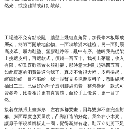
然光，或拉鞋幫或釘釘敲敲。
工場總不免有點凌亂，牆壁上幾組直角臂，加長條木板即成
層架，簡陋而開放地儲物。一面牆堆滿木鞋楦，另一面則履
底皮革、履內鞋墊、塑膠鞋踭等，亂中有序。他叫我先從架
上挑選皮料，再選款式，價錢一百五十。我初出茅廬，收入
有限，卻又喜歡添置衣服鞋襪，那時意大利鞋起碼四五百，
如此實惠的消費最適合我了。真皮不會很大幅，皮料捲起，
繽繽紛紛，目不暇給，我一眼瞥見多塊麂皮料子，憑眼緣就
抽出二三。已做好的鞋子透明膠袋包着，整齊疊起，款式可
資參考，比看相片更有真實感，至於手工優劣，更一目了
然。
接着在紙張上畫腳形，左右腳都要畫，因為雙腳不會完全對
稱。腳面厚度也要量度，凸顯訂造的好處。我坐在小木凳，
讓原子筆繞着腳板走一圈，覺得新鮮有趣。鞋匠立刻剪下足