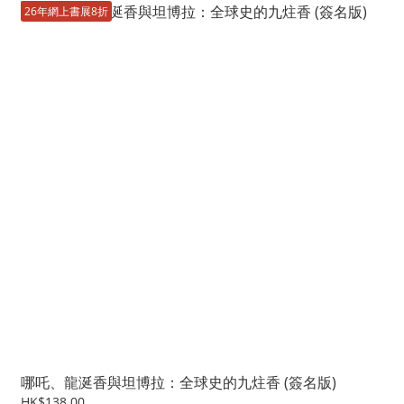
26年網上書展8折
哪吒、龍涎香與坦博拉：全球史的九炷香 (簽名版)
HK$138.00