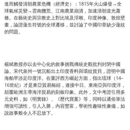
進而觸發清朝農業危機（經濟史）：1815年火山爆發→全
球氣候災變→雲南饑荒、江南農業崩潰，加速清朝道光蕭
條。在藝術史與宗教史上對比埃及浮雕、印度神像、敦煌壁
畫，論證蓮生符號的全球遷移，並討論了中國印章缺少蓮紋
的問題。
楊斌教授亦以去中心化的敘事挑戰傳統史觀批判封閉中國
論。宋代泉州一號沉船出土印度香料與環紋貨貝，證明中國
海舶早涉足印度洋。在重評西方崛起方面，指出琉球（14–
16世紀）才是東亞貿易樞紐，連接中日、東南亞與印度洋，
顛覆歐洲主導海洋貿易的刻板印象。此外，文中考證引用多
元史料，如《明實錄》、《歷代寶案》等，同時以通俗筆法
增強可讀性，引人入勝，內容豐富，學術性趣味性兼備，如
說故事般令人不忍放下。