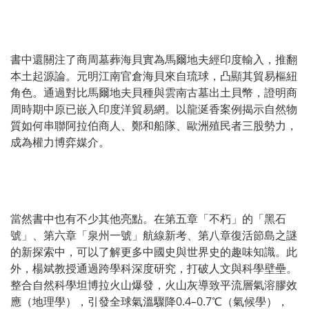
書中還關注了商周墓葬海貝實為馬爾地夫經印度輸入，推翻
本土起源論。元明江南官倉海貝來自琉球，凸顯其貿易樞紐
角色。通過對比馬爾地夫貝種與雲南古墓出土貝幣，證明商
周時期中原已嵌入印度洋貿易網。以龍涎香案例揭示自然物
質如何串聯阿拉伯商人、鄭和船隊、歐洲殖民者三股勢力，
成為權力博弈媒介。
當然書中也有不少其他亮點。在第五章「不朽」的「黑石
號」、第六章「泉州一號」航線新考、第八章復活節島之謎
的新探索中，可以了解更多中國史與世界史的趣味知識。此
外，楊斌教授通過跨學科深度研究，打破人文與科學壁壘。
整合自然科學坦博拉火山爆發，火山灰導致平流層氣溶膠效
應（地理學），引發全球氣溫驟降0.4–0.7℃（氣候學），