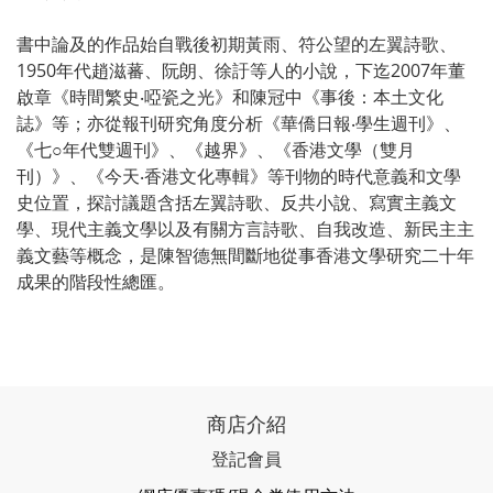
書中論及的作品始自戰後初期黃雨、符公望的左翼詩歌、
1950年代趙滋蕃、阮朗、徐訏等人的小說，下迄2007年董
啟章《時間繁史‧啞瓷之光》和陳冠中《事後：本土文化
誌》等；亦從報刊研究角度分析《華僑日報‧學生週刊》、
《七○年代雙週刊》、《越界》、《香港文學（雙月
刊）》、《今天‧香港文化專輯》等刊物的時代意義和文學
史位置，探討議題含括左翼詩歌、反共小說、寫實主義文
學、現代主義文學以及有關方言詩歌、自我改造、新民主主
義文藝等概念，是陳智德無間斷地從事香港文學研究二十年
成果的階段性總匯。
商店介紹
登記會員