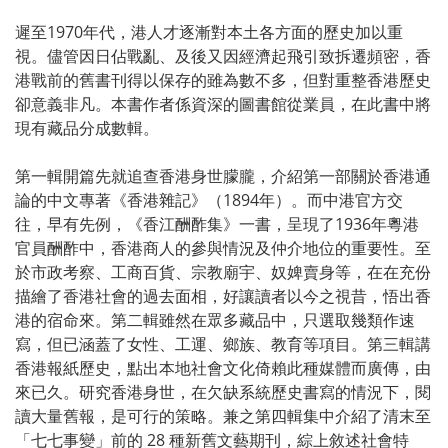
遲至1970年代，港人才逐漸對本土各方面的歷史加以重
視。儘管因日佔戰亂、及後又因經濟起飛引致拆遷頻密，香
港戰前的舊書刊得以保存的雖為數不多，但對重整香港歷史
卻意義非凡。本書作者係資深的圖書館從業員，在此書中將
現有藏品分成數輯。
第一輯開篇先就追查香港身世朦朧，介紹第一部關於香港通
論的中文專著《香港雜記》（1894年）。而中港官方交
往，早有先例，《香江酬酢集》一書，呈現了1936年粵港
官員酬酢中，香港商人的參與情況及仲介地位的重要性。至
於市政考察、工商百貨、宗教廟宇、奴婢賣身等，在在充份
描繪了香港社會的過去面相，好讓讀者以今之視昔，悟出香
港的宿命來。第二輯雖然在眾多藏品中，只選取幾類作速
寫，但已涵蓋了女性、工運、鄉族、教育等項目。第三輯講
香港報紙歷史，點出本地社會文化倚賴此種媒體而廣傳，由
來已久。研究香港身世，在欠缺系統歷史書寫的情況下，閱
讀大量舊報，是可行的策略。兼之第四輯集中介紹了清末至
「七七事變」前的 28 種新舊文藝期刊，綜上敘述社會特