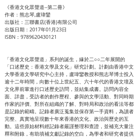
《香港文化眾聲道--第二冊》
作者：熊志琴,盧瑋鑾
出版社：三聯書店(香港)有限公司
出版日期：2017年01月23日
ISBN：9789620430121
「香港文化眾聲道」系列的誕生，緣於二○○二年展開的
「口述歷史：香港文學及文化」研究計劃。計劃由香港中文
大學香港文學研究中心主持，盧瑋鑾教授和熊志琴博士投入
逾十二年時間，向數十位上世紀五、六十年代的香港文壇及
文化界前輩進行口述歷史訪問，並結集成書。訪問內容全
面、詳盡，受訪者的創作歷程、參與的文學活動、對同時期
作家的評價、對所在組織的了解、對時局和政治的看法等都
是記錄的範疇。記錄者廣泛蒐集並保存第一手資料，為讀者
完整、真實地呈現數十年來香港的文化、政治與歷史的互
動。這些原始材料經記錄者嚴謹整理和查證，並補充大量注
釋和附錄，有助填補文獻記錄的空白，為學者和研究者提供