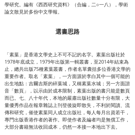
學研究。編有《西西研究資料》（合編，二○一八），學術
論文散見於多份中文學報。
選書思路
「素葉」是香港文學史上不可不記的名字。素葉出版社於
1978年底成立，1979年出版第一輯叢書，至2014年結束為
止，總共出版75種素葉叢書，作者名單囊括多位香港文學的
重要作者。取名「素葉」，一方面源於李白其中一個可能的
出生地點：吉爾吉斯的碎葉城，又稱素葉水城；另一方面諧
音「數頁」，以示由於成本限制，素葉出版的書只能是數頁
而已。七、八十年代，本地的嚴肅出版社數量十分有限，大
量優秀作品在報章雜誌上刊登後旋即散失，不利於閱讀、流
傳和研究，催使素葉同人成立出版社，每人每月出資若干，
專門出版香港作者的著作。即使作者及編者均是無償工作，
大部分書籍無法收回成本，仍然一本接一本地出下去。