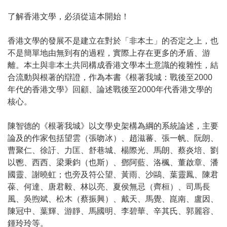
了解香港文學，必須從這本開始！
香港文學的發展不是建立在對於「非本土」的否定之上，也
不是簡單地由無到有的過程，實際上存在更多的矛盾、游
離。本土與非本土共同構成香港文學本土意識的複雜性，結
合流動與根著的辯證，作為本書《根著我城：戰後至2000
年代的香港文學》回顧、論述戰後至2000年代香港文學的
核心。
陳智德的《根著我城》以文學史架構為綱的系統論述，主要
論及的作家包括望雲（張吻冰）、趙滋蕃、張一帆、阮朗、
曹聚仁、徐訏、力匡、舒巷城、楊際光、馬朗、蔡炎培、劉
以鬯、西西、梁秉鈞（也斯）、鄧阿藍、洛楓、董啟章、潘
國靈、謝曉虹；也旁及符公望、黃雨、沙鷗、葉靈鳳、陳君
葆、何達、唐君毅、林以亮、夏侯無忌（齊桓）、司馬長
風、吳煦斌、松木（蔡振興）、戴天、馬覺、崑南、盧因、
陳冠中、葉輝、游靜、馬國明、李碧華、辛其氏、郭麗容、
鍾玲玲等。