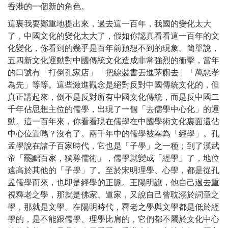
香港的一個新的角色。
這裏我要鄭重地提出來，過去這一百年，我國的變化太大
了，中國文化的變化太大了，假如你認真看看這一百年的文
化變化，你看到的幾乎是百年前預想不到的現象。簡單說，
五四新文化運動對中國傳統文化造成非常強烈的衝擊，當年
的口號有「打倒孔家店」「把線裝書丟進茅廁去」「萬惡孝
為先」等等。這些激進觀念是絕對反對中國傳統文化的，但
真正講起來，倒不是反對所有中國文化傳統，而是反中國二
千年佔思想主位的儒學，出現了一個「去儒學中心化」的運
動。這一百年來，你看看現在儒學在中國學術文化裏面還佔
中心位置嗎？沒有了。兩千年中的儒學被奉為「經學」。孔
孟學說在諸子百家時代，它也是「子學」之一種；到了漢武
帝「罷黜百家，獨尊儒術」，儒學就變成「經學」了，地位
遠高於其他的「子學」了。至於宋明理學、心學，都是從孔
孟儒學而來，也即是經學的正脈。王陽明說，他自己過去重
視釋老之學，那就是佛家、道家，又說自己曾耽溺於詞章之
學，那就是文學。在陽明時代，釋老之學與文學都是低於經
學的，是不能跟儒學、理學比肩的，它們都不屬於文化中心