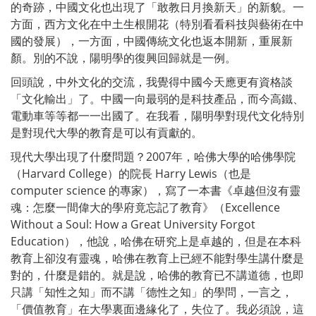
的奇跡，中國文化也出現了「敢教日月換新天」的新貌。一
方面，西方文化在中土生根開花（特別看看科技與藝術在中
國的發展），一方面，中國傳統文化也返本開新，重展新
顏。別的不說，陽明學的復興回歸就是一例。
回頭說，中外文化的交流，我覺得中國今天應更有資格談
「文化輸出」了。中國一向最弱的是科技產品，而今高鐵、
電動車等等都一一出國了。在我看，陽明學對現代文化特別
是對現代大學的教育是可以有貢獻的。
現代大學出現了什麼問題？2007年，哈佛大學的哈佛學院
（Harvard College）的院長 Harry Lewis（也是
computer science 的專家），寫了一本書《卓越但沒有靈
魂：怎麼一間偉大的學府竟忘記了教育》（Excellence
Without a Soul: How a Great University Forgot
Education），他說，哈佛在研究上是卓越的，但是在本科
教育上卻沒有靈魂，哈佛在教育上已經不能對學生講什麼是
對的，什麼是錯的。就是說，哈佛的教育已不講道德，也即
只講「知性之知」而不講「德性之知」的學問，一言之，
「價值教育」在大學裏面邊緣化了，失位了。我必須說，這