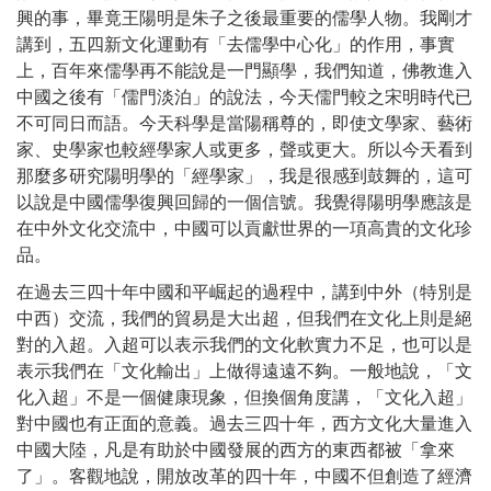
興的事，畢竟王陽明是朱子之後最重要的儒學人物。我剛才
講到，五四新文化運動有「去儒學中心化」的作用，事實
上，百年來儒學再不能說是一門顯學，我們知道，佛教進入
中國之後有「儒門淡泊」的說法，今天儒門較之宋明時代已
不可同日而語。今天科學是當陽稱尊的，即使文學家、藝術
家、史學家也較經學家人或更多，聲或更大。所以今天看到
那麼多研究陽明學的「經學家」，我是很感到鼓舞的，這可
以說是中國儒學復興回歸的一個信號。我覺得陽明學應該是
在中外文化交流中，中國可以貢獻世界的一項高貴的文化珍
品。
在過去三四十年中國和平崛起的過程中，講到中外（特別是
中西）交流，我們的貿易是大出超，但我們在文化上則是絕
對的入超。入超可以表示我們的文化軟實力不足，也可以是
表示我們在「文化輸出」上做得遠遠不夠。一般地說，「文
化入超」不是一個健康現象，但換個角度講，「文化入超」
對中國也有正面的意義。過去三四十年，西方文化大量進入
中國大陸，凡是有助於中國發展的西方的東西都被「拿來
了」。客觀地說，開放改革的四十年，中國不但創造了經濟