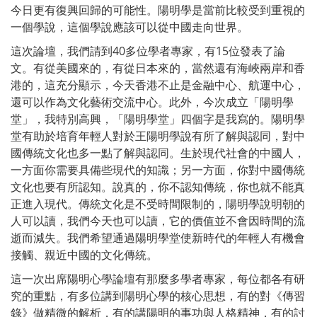
今日更有復興回歸的可能性。陽明學是當前比較受到重視的
一個學說，這個學說應該可以從中國走向世界。
這次論壇，我們請到40多位學者專家，有15位發表了論
文。有從美國來的，有從日本來的，當然還有海峽兩岸和香
港的，這充分顯示，今天香港不止是金融中心、航運中心，
還可以作為文化藝術交流中心。此外，今次成立「陽明學
堂」，我特別高興，「陽明學堂」四個字是我寫的。陽明學
堂有助於培育年輕人對於王陽明學說有所了解與認同，對中
國傳統文化也多一點了解與認同。生於現代社會的中國人，
一方面你需要具備些現代的知識；另一方面，你對中國傳統
文化也要有所認知。說真的，你不認知傳統，你也就不能真
正進入現代。傳統文化是不受時間限制的，陽明學說明朝的
人可以讀，我們今天也可以讀，它的價值並不會因時間的流
逝而減失。我們希望通過陽明學堂使新時代的年輕人有機會
接觸、親近中國的文化傳統。
這一次出席陽明心學論壇有那麼多學者專家，每位都各有研
究的重點，有多位講到陽明心學的核心思想，有的對《傳習
錄》做精微的解析，有的講陽明的事功與人格精神，有的討