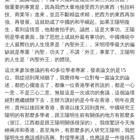
個重要的事實是，因為我們大量地接受西方的東西（包括科
技、商業等）進來，並且不斷精益求精，把西方的東西再加
強、再發展。這就助成了中國的和平崛起。如果王陽明復
生，看到這情景，他都會拍手的。誠然，這是大事功。王陽
明是學者裏面，除了思想上成就外最有事功的。中國傳統中
士人最嚮往的人生境界是「內聖外王」。宋明理學最大的偏
缺就是專重「內聖」功夫了，不講「外王」事業了。王陽明
的人生是「內聖外王」的體現。
這次來參加會議的有40多位學者專家，發表論文的是15
位。我從頭到尾傾聽了，我覺得每一位對每一篇論文的論
述，都把心擺進去了，都像一位香港學者所說的，都是一心
一意，不是三心二意。無疑這是一次成功的會議，這個論壇
絕對應繼續辦下去，主辦方講好的是今年在香港，明年在貴
州，貴州以後回來香港，香港以後又回到貴州。中國研究王
陽明的有那麼多學者，跟王陽明生前有關係的地方有那麼多
（浙江、江西都是跟王陽明關係很深的）。我很驚訝今天海
峽兩岸和香港，甚至海外，有那麼多的人研究王陽明，我想
陽明先生應該感到高興。對儒學來講，也應該是一件值得高