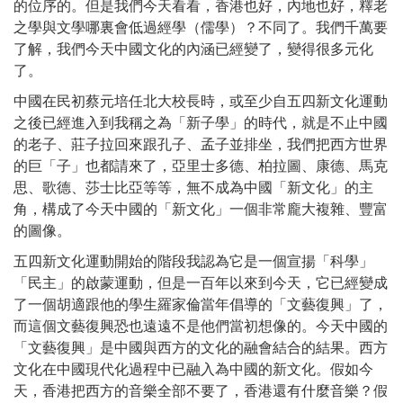
的位序的。但是我們今天看看，香港也好，內地也好，釋老
之學與文學哪裏會低過經學（儒學）？不同了。我們千萬要
了解，我們今天中國文化的內涵已經變了，變得很多元化
了。
中國在民初蔡元培任北大校長時，或至少自五四新文化運動
之後已經進入到我稱之為「新子學」的時代，就是不止中國
的老子、莊子拉回來跟孔子、孟子並排坐，我們把西方世界
的巨「子」也都請來了，亞里士多德、柏拉圖、康德、馬克
思、歌德、莎士比亞等等，無不成為中國「新文化」的主
角，構成了今天中國的「新文化」一個非常龐大複雜、豐富
的圖像。
五四新文化運動開始的階段我認為它是一個宣揚「科學」
「民主」的啟蒙運動，但是一百年以來到今天，它已經變成
了一個胡適跟他的學生羅家倫當年倡導的「文藝復興」了，
而這個文藝復興恐也遠遠不是他們當初想像的。今天中國的
「文藝復興」是中國與西方的文化的融會結合的結果。西方
文化在中國現代化過程中已融入為中國的新文化。假如今
天，香港把西方的音樂全部不要了，香港還有什麼音樂？假