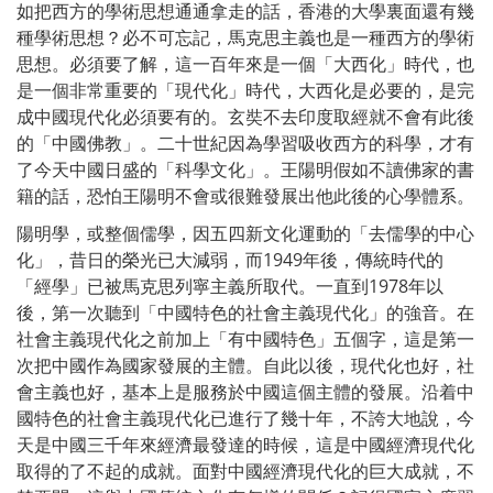
如把西方的學術思想通通拿走的話，香港的大學裏面還有幾
種學術思想？必不可忘記，馬克思主義也是一種西方的學術
思想。必須要了解，這一百年來是一個「大西化」時代，也
是一個非常重要的「現代化」時代，大西化是必要的，是完
成中國現代化必須要有的。玄奘不去印度取經就不會有此後
的「中國佛教」。二十世紀因為學習吸收西方的科學，才有
了今天中國日盛的「科學文化」。王陽明假如不讀佛家的書
籍的話，恐怕王陽明不會或很難發展出他此後的心學體系。
陽明學，或整個儒學，因五四新文化運動的「去儒學的中心
化」，昔日的榮光已大減弱，而1949年後，傳統時代的
「經學」已被馬克思列寧主義所取代。一直到1978年以
後，第一次聽到「中國特色的社會主義現代化」的強音。在
社會主義現代化之前加上「有中國特色」五個字，這是第一
次把中國作為國家發展的主體。自此以後，現代化也好，社
會主義也好，基本上是服務於中國這個主體的發展。沿着中
國特色的社會主義現代化已進行了幾十年，不誇大地說，今
天是中國三千年來經濟最發達的時候，這是中國經濟現代化
取得的了不起的成就。面對中國經濟現代化的巨大成就，不