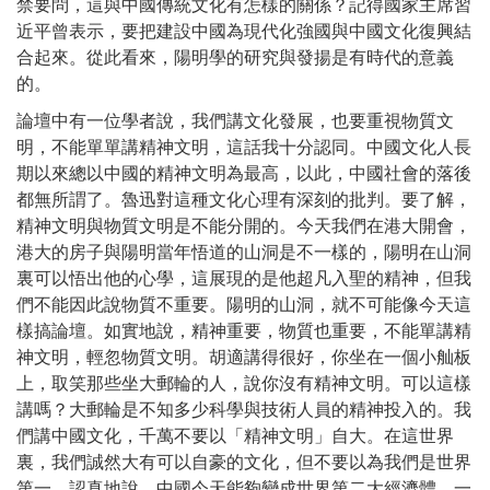
禁要問，這與中國傳統文化有怎樣的關係？記得國家主席習
近平曾表示，要把建設中國為現代化強國與中國文化復興結
合起來。從此看來，陽明學的研究與發揚是有時代的意義
的。
論壇中有一位學者說，我們講文化發展，也要重視物質文
明，不能單單講精神文明，這話我十分認同。中國文化人長
期以來總以中國的精神文明為最高，以此，中國社會的落後
都無所謂了。魯迅對這種文化心理有深刻的批判。要了解，
精神文明與物質文明是不能分開的。今天我們在港大開會，
港大的房子與陽明當年悟道的山洞是不一樣的，陽明在山洞
裏可以悟出他的心學，這展現的是他超凡入聖的精神，但我
們不能因此說物質不重要。陽明的山洞，就不可能像今天這
樣搞論壇。如實地說，精神重要，物質也重要，不能單講精
神文明，輕忽物質文明。胡適講得很好，你坐在一個小舢板
上，取笑那些坐大郵輪的人，說你沒有精神文明。可以這樣
講嗎？大郵輪是不知多少科學與技術人員的精神投入的。我
們講中國文化，千萬不要以「精神文明」自大。在這世界
裏，我們誠然大有可以自豪的文化，但不要以為我們是世界
第一。認真地說，中國今天能夠變成世界第二大經濟體，一