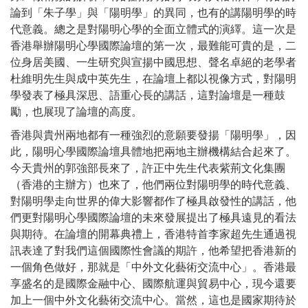
論到「朱子學」與「陽明學」的異同，也有的講陽明學的時
代意義。總之是對陽明心學的全面立體式的演繹。這一次是
香港舉辦陽明心學國際論壇的第一次，最難能可貴的是，二
位身居美國、一生研究與宣揚中國思想、聲名卓絕的老學者
杜維明先生與成中英先生，在論壇上都以視像方式，對陽明
學發表了極具深思、語重心長的講話，這對論壇是一種鼓
勵，也展現了論壇的高度。
香港與貴州兩地都有一種強烈的意願要發揚「陽明學」，因
此，陽明心學國際論壇具體地把兩地主辦機構結合起來了。
今天貴州的郭強部長來了，許正中先生代表紫荊文化集團
（香港的主辦方）也來了，他們兩位對陽明學的時代意義、
對陽明學走向世界的偉大影響都作了極具啟發性的講話，他
們更對陽明心學國際論壇的未來發展提出了極具遠見的看法
與期待。在論壇的開幕典禮上，香港特首李家超先生通過視
訊表達了對我們這個國際性會議的期許，他希望把香港新的
一個角色做好，那就是「中外文化藝術交流中心」。香港最
享盛名的是國際金融中心、國際航運與貿易中心，現今還要
加上一個中外文化藝術交流中心。當然，這也是國家期待於