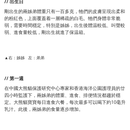
// 出生日
剛出生的兩姊弟體重只有一百多克，牠們的皮膚呈現出柔和
的粉紅色，上面覆蓋着一層稀疏的白毛。牠們身體非常脆
弱，需要時間穩定，特別是姊姊，出生後體温較低、叫聲較
弱、進食量較低，剛出生就進了保温箱。
▲右：姊姊 左：弟弟
// 第一週
在中國大熊貓保護研究中心專家和香港海洋公園護理員的廿
四小時監護下，兩姊弟的體重、進食、排便情況都趨於穩
定。大熊貓寶寶每日進食六餐，每次最多可以喝下約10毫升
乳汁。此後，兩姊弟的食量逐步增加。