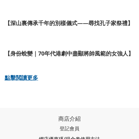
【深山裏傳承千年的別樣儀式——尋找孔子家祭禮】
【身份蛻變｜70年代港劇中盡顯將帥風範的女強人】
點擊閲讀更多
商店介紹
登記會員
網店優惠碼/現金劵使用方法