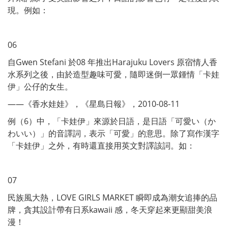
現。例如：
06
自Gwen Stefani 於08 年推出Harajuku Lovers 原宿情人香
水系列之後，由於造型趣味可愛，隨即迷倒一眾鍾情「卡娃
伊」公仔的女生。
——《香水娃娃》，《星島日報》，2010-08-11
例（6）中，「卡娃伊」來源於日語，是日語「可愛い（か
わいい）」的音譯詞，表示「可愛」的意思。除了寫作漢字
「卡娃伊」之外，有時還直接用英文對譯該詞。如：
07
民族風大熱，LOVE GIRLS MARKET 瞬即成為潮女追捧的品
牌，貪其設計帶有日系kawaii 感，冬天穿起來更顯甜美浪
漫！