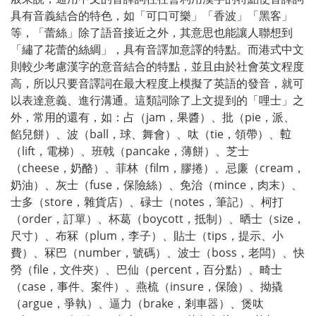
具有音義結合的特色，如「可口可樂」「香波」「黑客」
等，「蕾絲」除了語音接近之外，其意思也能讓人聯想到
「繡了花蕾的絲綢」，具有音譯加意譯的特點。而港式中文
則較少考慮漢字的意音結合的特點，並且由於社會英文程度
高，所以只要音譯詞在最大程度上模擬了英語的發音，就可
以表達意義、進行溝通。這類詞除了上文提到的「哩士」之
外，常用的還有，如：占（jam，果醬）、批（pie，派、
餡兒餅）、波（ball，球、舞會）、呔（tie，領帶）、𨋢
（lift，電梯）、班戟（pancake，薄餅）、芝士
（cheese，奶酪）、菲林（film，膠捲）、忌廉（cream，
奶油）、灰士（fuse，保險絲）、免治（mince，肉末）、
士多（store，雜貨店）、碌士（notes，筆記）、柯打
（order，訂單）、杯葛（boycott，抵制）、晒士（size，
尺寸）、布冧（plum，李子）、貼士（tips，提示、小
費）、冧巴（number，號碼）、波士（boss，老闆）、快
勞（file，文件夾）、巴仙（percent，百分點）、畸士
（case，事件、案件）、燕梳（insure，保險）、拗撬
（argue，爭執）、逼力（brake，剎車器）、煲呔