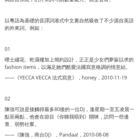
以粵語為基礎的音譯詞港式中文裏自然吸收了不少源自英語
的外來詞。例如：
01
哩士綴花、乾濕褸加上簡約設計，正正是少女們夢寐以求的
fashion items，以滿足她們酷愛法國寫意格調的情意結。
——《YECCA VECCA 法式寫意》，honey，2010-11-19
02
陳強可說是接觸得最多80後的一位DJ，逢星期一至五凌晨一
點至兩點，他會在節目《你睇我唔到》開咪，訪問一些邊
青、弱勢社羣。
——《陳強，商台DJ》，Pandaa!，2010-08-08