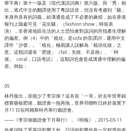
華字典》第十一版及《現代漢語詞典》第六版。與「秀」相
比，港式中文的翻譯使用了粵語語音，但沒有考慮到「騷」
本身所具有的詞義，給溝通造成了不必要的麻煩，如在香港
報刊上隨處可見「花生騷」（fashion show，時裝表
演），非香港地區生活的人士恐怕會對該詞的所指產生理解
的偏差。例（4）中的「梳化」是sofa 的音譯詞，通用中文
譯作「沙發」。「梳化」極易讓人誤解為「梳頭化妝」之
意。這類詞還有「肥佬」（fail，失敗、不及格）、「柯
佬」（oral，口語考試），這類詞也會造成溝通中理解的偏
差。例如：
05
林丹復出，豈能少了李宗偉？這名前「一哥」於去年世界錦
標賽藥檢肥佬，聽證會一拖再拖，世界羽聯昨日終於落實下
月11 日在阿姆斯特丹舉行聽證會。
——《李宗偉聽證會下月舉行》，《明報》，2015-03-11
外來詞除了受英語影響之外，日語的影響也有一定程度的表