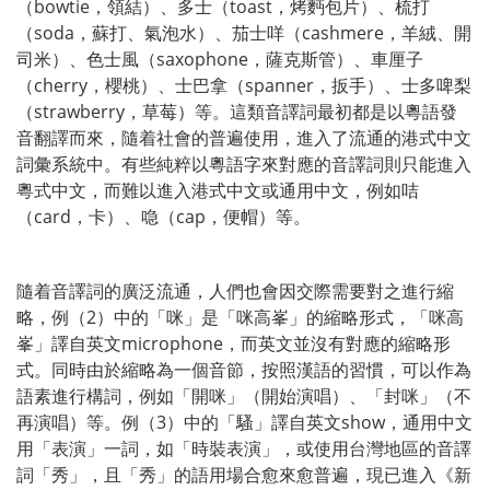
（bowtie，領結）、多士（toast，烤麪包片）、梳打
（soda，蘇打、氣泡水）、茄士咩（cashmere，羊絨、開
司米）、色士風（saxophone，薩克斯管）、車厘子
（cherry，櫻桃）、士巴拿（spanner，扳手）、士多啤梨
（strawberry，草莓）等。這類音譯詞最初都是以粵語發
音翻譯而來，隨着社會的普遍使用，進入了流通的港式中文
詞彙系統中。有些純粹以粵語字來對應的音譯詞則只能進入
粵式中文，而難以進入港式中文或通用中文，例如咭
（card，卡）、喼（cap，便帽）等。
隨着音譯詞的廣泛流通，人們也會因交際需要對之進行縮
略，例（2）中的「咪」是「咪高峯」的縮略形式，「咪高
峯」譯自英文microphone，而英文並沒有對應的縮略形
式。同時由於縮略為一個音節，按照漢語的習慣，可以作為
語素進行構詞，例如「開咪」（開始演唱）、「封咪」（不
再演唱）等。例（3）中的「騷」譯自英文show，通用中文
用「表演」一詞，如「時裝表演」，或使用台灣地區的音譯
詞「秀」，且「秀」的語用場合愈來愈普遍，現已進入《新