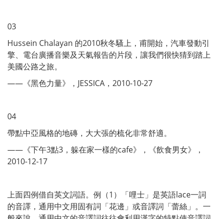
03
Hussein Chalayan 的2010秋冬騷上，甫開始，汽車發動引
擎、電台廣播音樂及天氣報告的片段，讓我們很快猜到踏上
美國公路之旅。
——《黑色力量》，JESSICA，2010-10-27
04
帶點中亞風格的地磚，大大張的梳化非常舒適。
——《下午3點3，躲在家一樣的cafe》，《飲食男女》，
2010-12-17
上面四例借自英文詞語。例（1）「哩士」是英語lace一詞
的音譯，通用中文用固有詞「花邊」或音譯詞「蕾絲」。一
般來說，通用中文的音譯詞往往會利用漢字的特點使音譯詞