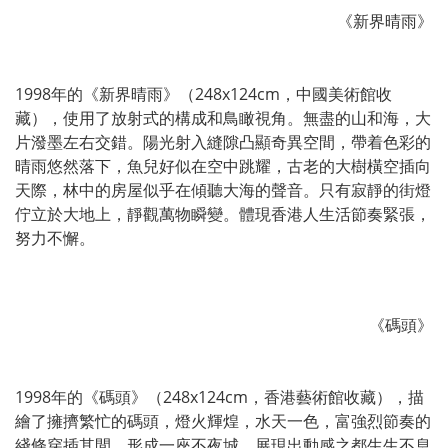
《新界晴雨》
1998年的《新界晴雨》（248x124cm，中國美術館收
藏），使用了放射式的構成和鳥瞰視角。無盡的山和海，大
片潑墨左右交錯。陽光射入縫隙凸顯奇異空間，帶着色彩的
晴雨悠然落下，魚兒好似在空中跳耀，古老的大樹橫空插向
天際，林中的房屋似乎在傾聽大海的聲音。只有寂靜的街燈
佇立於大地上，靜觀萬物瞬變。體現香港人生活節奏緊張，
努力不懈。
《碼頭》
1998年的《碼頭》（248x124cm，香港藝術館收藏），描
繪了擁擠繁忙的碼頭，燈火輝煌，水天一色，富強烈節奏的
綫條穿插其間，形成一座不夜城。展現出動感之都生生不息