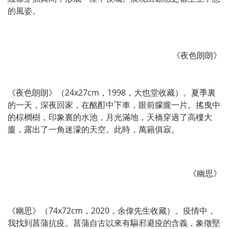
的風姿。
《夜色朗朗》
《夜色朗朗》（24x27cm，1998，大也堂收藏）。夏季裏
的一天，深夜回家，在酩酊中下車，眼前朦朧一片。搖曳中
的棕櫚樹，印象裏的水池，月光滿地，天橋穿過了高樓大
廈，露出了一角迷濛的天空。此時，萬籟俱寂。
《幽思》
《幽思》（74x72cm，2020，余偉先生收藏）。疫情中，
我找到菖蒲抗疫。菖蒲自古以來有驅邪避疫的含義，象徵堅