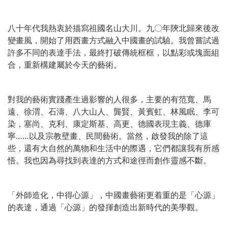
八十年代我熱衷於描寫祖國名山大川。九〇年陝北歸來後改
變畫風，開始了用西畫方式融入中國畫的試驗。我曾嘗試過
許多不同的表達手法，最終打破傳統框框，以點彩或塊面組
合，重新構建屬於今天的藝術。
對我的藝術實踐產生過影響的人很多，主要的有范寬、馬
遠、徐渭、石濤、八大山人、龔賢、黃賓虹、林風眠、李可
染，塞尚、克利、康定斯基、高更、德國表現主義、德庫
寧……以及宗教壁畫、民間藝術。當然，啟發我的除了這
些，還有大自然的萬物和生活中的際遇，它們都讓我有所感
悟。我也因為尋找到表達的方式和途徑而創作靈感不斷。
「外師造化，中得心源」，中國畫藝術更着重的是「心源」
的表達，通過「心源」的發揮創造出新時代的美學觀。