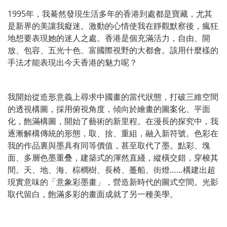
1995年，我驀然發現生活多年的香港到處都是寶藏，尤其
是新界的美讓我癡迷。激動的心情使我在靜觀默察後，瘋狂
地想要表現她的迷人之處。香港是個充滿活力，自由、開
放、包容、五光十色、富國際視野的大都會。該用什麼樣的
手法才能表現出今天香港的魅力呢？
我開始從造形意義上尋求中國畫的當代狀態，打破三維空間
的透視構圖，採用俯視角度，傾向於繪畫的圖案化、平面
化，飽滿構圖，開始了藝術的新里程。在漫長的探究中，我
逐漸解構傳統的形態，取、捨、重組，融入新符號。色彩在
我的作品裏與墨具有同等價值，甚至取代了墨。點彩、塊
面、多層色墨重叠，建築式的渾然直綫，縱橫交錯，穿梭其
間。天、地、海、棕櫚樹、長椅、躉船、街燈……構建出超
現實意味的「意象彩墨畫」，營造新時代的圖式空間。光影
取代留白，飽滿多彩的畫面成就了另一種美學。