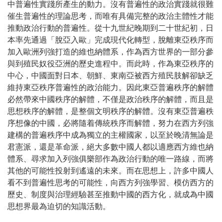
中普遍性實踐所產生的動力。沒有普遍性的政治實踐就很難
催生普遍性的理論思考，而唯有具備完整的政治主體性才能
推動政治行動的普遍性。從十九世紀晚期到二十世紀初，日
本率先通過「脫亞入歐」完成現代化轉型，脫離東亞秩序而
加入歐洲列強打造的維也納體系，作為西方世界的一部分參
與到殖民奴役亞洲的歷史進程中。而此時，作為東亞秩序的
中心，中國面對日本、朝鮮、東南亞被西方殖民肢解卻缺乏
維持東亞秩序普遍性的政治能力。因此東亞普遍秩序的解體
必然帶來中國秩序的解體，不僅是政治秩序的解體，而且是
思想秩序的解體，是整個文明秩序的解體。沒有東亞普遍秩
序想像的中國，必將隨着傳統秩序而解體，努力在西方列強
建構的普遍秩序中成為獨立的主權國家，以至於晚清無論是
君憲派，還是革命派，絕大多數中國人都以適應西方維也納
體系、尋求加入列強俱樂部作為政治行動的唯一路線，而將
其他的可能性投射到遙遠的未來。而在思想上，許多中國人
看不到普遍性思考的可能性，向西方列強學習、模仿西方的
歷史、制度與治理經驗甚至推動中國的西方化，就成為中國
思想界最為迫切的知識活動。