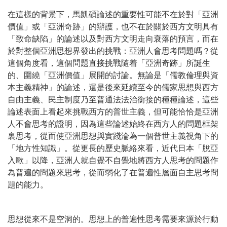
在這樣的背景下，馬凱碩論述的重要性可能不在於對「亞洲
價值」或「亞洲奇跡」的辯護，也不在於關於西方文明具有
「致命缺陷」的論述以及對西方文明走向衰落的預言，而在
於對整個亞洲思想界發出的挑戰：亞洲人會思考問題嗎？從
這個角度看，這個問題直接挑戰隨着「亞洲奇跡」所誕生
的、圍繞「亞洲價值」展開的討論。無論是「儒教倫理與資
本主義精神」的論述，還是後來延續至今的儒家思想與西方
自由主義、民主制度乃至普通法法治銜接的種種論述，這些
論述表面上看起來挑戰西方的普世主義，但可能恰恰是亞洲
人不會思考的證明，因為這些論述始終在西方人的問題框架
裏思考，從而使亞洲思想與實踐淪為一個普世主義視角下的
「地方性知識」。從更長的歷史脈絡來看，近代日本「脫亞
入歐」以降，亞洲人就自覺不自覺地將西方人思考的問題作
為普遍的問題來思考，從而弱化了在普遍性層面自主思考問
題的能力。
思想從來不是空洞的。思想上的普遍性思考需要來源於行動