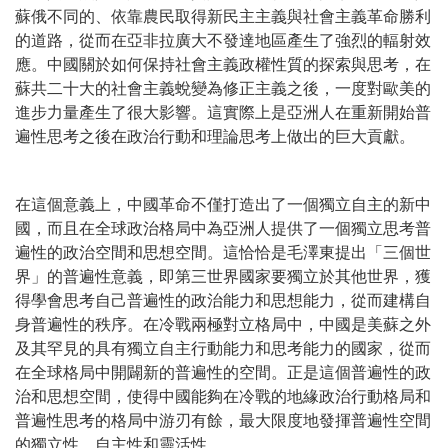
蘇俄不同的、依靠農民取得新民主主義與社會主義革命勝利
的道路，從而在亞非拉廣大不發達地區產生了強烈的輻射效
應。中國關於如何保持社會主義政權性質的探索與思考，在
蘇共二十大的社會主義蛻變為修正主義之後，一度對歐美的
進步力量產生了很大影響。這實際上是亞洲人在重新開始普
遍性思考之後在政治行動和理論思考上做出的巨大貢獻。
在這個意義上，中國革命不僅打造出了一個獨立自主的新中
國，而且在全球政治格局中為亞洲人提供了一個獨立思考普
遍性的政治空間和思想空間。這恰恰是毛澤東提出「三個世
界」的普遍性意義，即第三世界國家要獨立於其他世界，獲
得學會思考自己普遍性的政治能力和思想能力，從而建構自
身普遍性的秩序。在冷戰兩極對立格局中，中國是美蘇之外
及其罕見的具有獨立自主行動能力和思考能力的國家，從而
在全球格局中開闢新的普遍性的空間。正是這個普遍性的政
治和思想空間，使得中國能夠在冷戰的地緣政治行動格局和
普遍性思考的格局中游刃有餘，最大限度地發揮普遍性空間
的獨立性、自主性和靈活性。