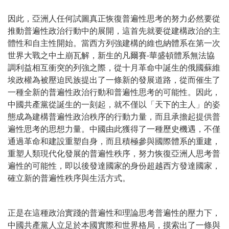
因此，亞洲人任何試圖真正恢復普遍性思考的努力必然要從
推動普遍性政治行動中的展開，這首先就要從建構政治的主
體性和自主性開始。當西方列強建構的維也納體系在第一次
世界大戰之中土崩瓦解，新生的凡爾賽-華盛頓體系無法協
調利益相互衝突的列強之際，從十月革命中誕生的俄國蘇維
埃政權為被壓迫民族提出了一條新的發展道路，從而催生了
一種全新的普遍性政治行動和普遍性思考的可能性。因此，
中國共產黨從誕生的一刻起，就不僅以「天下的主人」的姿
態成為建構普遍性政治秩序的行動力量，而且承擔起提供普
遍性思考的思想力量。中國由此獲得了一種歷史機遇，不僅
通過革命和建設重塑自身，而且積極參與國際體系的重建，
重塑人類現代化發展的普遍性秩序，努力恢復亞洲人思考普
遍性的可能性，即以後發達國家的身份超越西方發達國家，
確立新的普遍性秩序與生活方式。
正是在這種政治實踐的普遍性和理論思考普遍性的壓力下，
中國共產黨人立足於本國實際和世界格局，摸索出了一條與