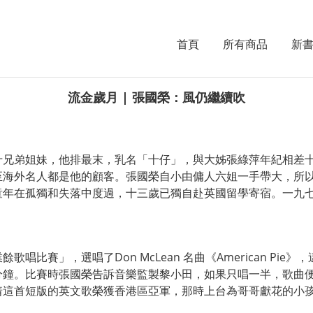
首頁
所有商品
新
流金歲月 | 張國榮：風仍繼續吹
十兄弟姐妹，他排最末，乳名「十仔」，與大姊張綠萍年紀相差
至海外名人都是他的顧客。張國榮自小由傭人六姐一手帶大，所
童年在孤獨和失落中度過，十三歲已獨自赴英國留學寄宿。一九
唱比賽」，選唱了Don McLean 名曲《American Pi
分鐘。比賽時張國榮告訴音樂監製黎小田，如果只唱一半，歌曲
着這首短版的英文歌榮獲香港區亞軍，那時上台為哥哥獻花的小