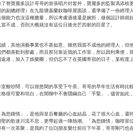
除了替寶麗多設計哥哥的首張唱片封套外，寶麗多的監製馮添枝
麗的副總經理）在九龍塘嘉蘭奴咖啡屋面談，還準備了一份經理
這個能力也沒這種膽量，所以考慮過後還是婉拒，做個設計師就
人當不成，否則大概就沒有這位日後光芒四射的巨星了。
成績，其他演藝事業也不甚如意。雖然我當不成他的經理人，但
我們都喜歡到那處，而且那兒靠近我的工作室，所以因利乘便，
國返港，加入了娛樂圈，但仍忘不了在英國寄宿的日子，某程度
啡室般吵鬧，可以很悠閑的享受下午茶。哥哥的早年生活有時比
性格很可愛和坦白，在閒聊中不會隱瞞自己「手緊」，儘管如此
「為您鍾情」，是他與皇后餐廳的心血結晶，花了很大心血，還
朝聖的歌迷川流不息，更帶起過一陣熱潮。「為您鍾情」咖啡室
有一次茶聚，是我約了位DJ朋友樂仕前往下午茶，哥哥剛巧也