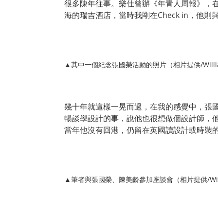
很多陳年往事。樂仕曾辦《年青人周報》，
海的瑞吉酒店，當時我剛在Check in，
▲其中一個紀念張國榮活動的照片（相片提供/William
幾十年就這樣一晃而過，在我的感覺中，張
暢談學設計的事，說他也很想做個設計師，
當年他沒有回港，仍留在英國讀設計或時裝
▲筆者與張國榮、陳美齡參加座談會（相片提供/Willia