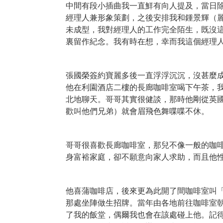
中間有段小插曲我一直鮮有向人提及，當日
經理人兼形象策劃，之後安排我和鍾景輝（
未成型，我對經理人的工作完全陌生，既沒
裏留作紀念。我有時在想，幸而我這個經理
張國榮簽約寶麗多後一直浮浮沉沉，沒甚麼
他在利園酒店二樓的長廊咖啡室喝下午茶，
北地聊天。哥哥其實很健談，那時他剛從英
歡叫他們兄弟）就會眉飛色舞喋喋不休。
哥哥很喜歡長廊咖啡室，那兒不像一般的咖
身富裕家庭，卻不願意向家人求助，而且他
他喜蒲咖啡店，後來更為此開了間咖啡室叫
那處坐陣做生招牌。當年由各地前往咖啡室
了我的飯堂，偶爾我也會在該處碰上他。記得