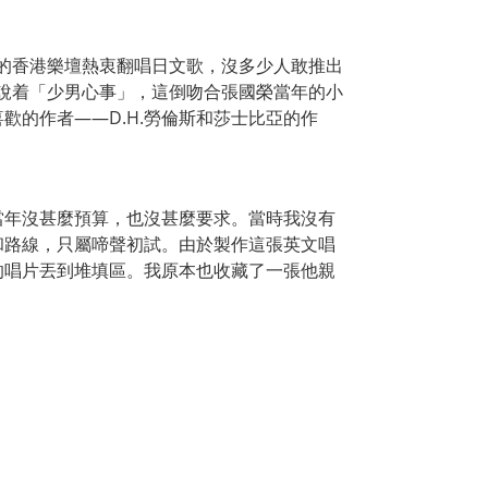
當時的香港樂壇熱衷翻唱日文歌，沒多少人敢推出
在訴說着「少男心事」，這倒吻合張國榮當年的小
的作者——D.H.勞倫斯和莎士比亞的作
當年沒甚麼預算，也沒甚麼要求。當時我沒有
和路線，只屬啼聲初試。由於製作這張英文唱
的唱片丟到堆填區。我原本也收藏了一張他親