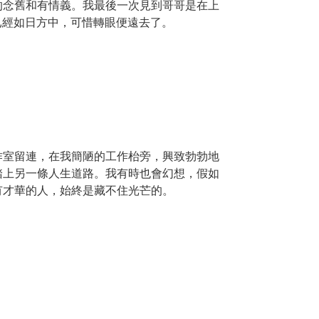
的念舊和有情義。我最後一次見到哥哥是在上
他已經如日方中，可惜轉眼便遠去了。
作室留連，在我簡陋的工作枱旁，興致勃勃地
踏上另一條人生道路。我有時也會幻想，假如
有才華的人，始終是藏不住光芒的。