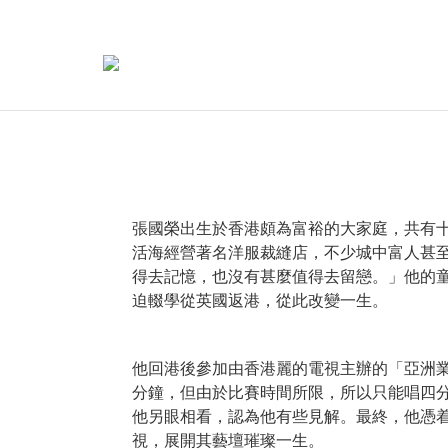
張國榮出生於香港頗為富裕的大家庭，共有
活海經營著名洋服裁縫店，不少城中富人甚
得去記憶，也沒有甚麼值得去留戀。」他的
迫輟學從英國返港，從此改變一生。
他回港後參加由香港麗的電視主辦的「亞洲業餘歌
分鐘，但由於比賽時間所限，所以只能唱四
他另眼相看，認為他有些見解。最終，他憑
視，展開其藝壇璀璨一生。