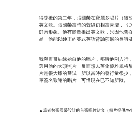
得獎後的第二年，張國榮在寶麗多唱片（後改名
英文歌。張國榮當時的聲線仍相當青澀，《Da
鮮肉形象。他有膽量推出英文歌，只因他曾在
品，他能以純正的英式英語背誦莎翁的長詩
我與哥哥結緣始自他的唱片，那時他剛入行
選用他的大頭照片，反而想以英倫優雅風格
片是很大膽的嘗試，所以當時的發行量很少
筆簽名致謝的唱片，可惜現在已不知所蹤。
▲筆者替張國榮設計的首張唱片封套（相片提供/Willia