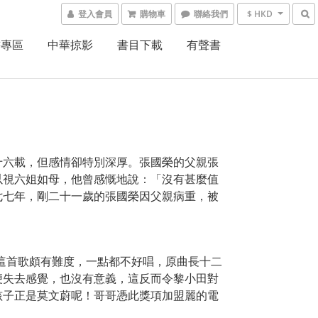
登入會員
購物車
聯絡我們
$ HKD
書專區
中華掠影
書目下載
有聲書
十六載，但感情卻特別深厚。張國榮的父親張
以視六姐如母，他曾感慨地說：「沒有甚麼值
七七年，剛二十一歲的張國榮因父親病重，被
e》，這首歌頗有難度，一點都不好唱，原曲長十二
便失去感覺，也沒有意義，這反而令黎小田對
孩子正是莫文蔚呢！哥哥憑此獎項加盟麗的電