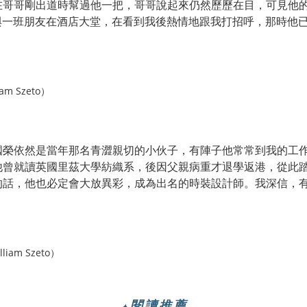
在哥哥剛出道時幫過他一把，哥哥說起來仍然歷歷在目，可見他
他則與一班朋友在酒店大堂，在看到我後熱情地跟我打招呼，那時
 Szeto）
國榮依然是當年那名青澀親切的小伙子，有陣子他常常到我的工
他曾就讀英國里茲大學紡織系，後因父親病重才退學返港，從此
的話，他也必定會大放異彩，成為出名的時裝設計師。我深信，
m Szeto）
閱讀推薦