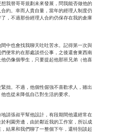
更想我替哥哥規劃未來發展，問我能否做他的
人合約。幸而人貴自量，當年的經理人制度仍
好了，不過那份經理人合約仍保存在我的倉庫
他間中也會找我聊天吐吐苦水。記得第一次與
我們便常約在那處談些公事，之後還會東西南
上他仍像個學生，只要提起他那班兄弟（他喜
較緊拙。不過，他個性倔強不喜歡求人，雖出
，他也從未降低自己對生活的要求。
特地請張叔平幫他設計，有段期間他還經常在
位於利園旁邊，由於鄰近我的工作室，所以成
在，結果和我們聊了一整個下午，還特別談起