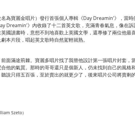
為寶麗金唱片）發行首張個人專輯《Day Dreamin'》，
y Dreamin'》內收錄了十二首英文歌，充滿青春氣息，像
英國讀書時，意想不到地喜歡上英國文學，還專修了兩位他最喜歡
及劇本片段，唱起英文歌時自然駕輕就熟。
，前面滿途荊棘。寶麗多唱片找了我替他設計第一張唱片封套，
配合他的氣質。那時的哥哥還只是個新人，仍未找到自己的風格
，聽說只得五百張，至於賣出的就更少了，後來唱片公司將賣剩
m Szeto）