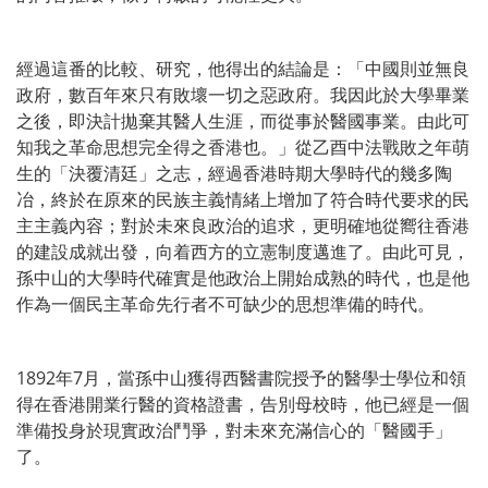
經過這番的比較、研究，他得出的結論是：「中國則並無良
政府，數百年來只有敗壞一切之惡政府。我因此於大學畢業
之後，即決計拋棄其醫人生涯，而從事於醫國事業。由此可
知我之革命思想完全得之香港也。」從乙酉中法戰敗之年萌
生的「決覆清廷」之志，經過香港時期大學時代的幾多陶
冶，終於在原來的民族主義情緒上增加了符合時代要求的民
主主義內容；對於未來良政治的追求，更明確地從嚮往香港
的建設成就出發，向着西方的立憲制度邁進了。由此可見，
孫中山的大學時代確實是他政治上開始成熟的時代，也是他
作為一個民主革命先行者不可缺少的思想準備的時代。
1892年7月，當孫中山獲得西醫書院授予的醫學士學位和領
得在香港開業行醫的資格證書，告別母校時，他已經是一個
準備投身於現實政治鬥爭，對未來充滿信心的「醫國手」
了。