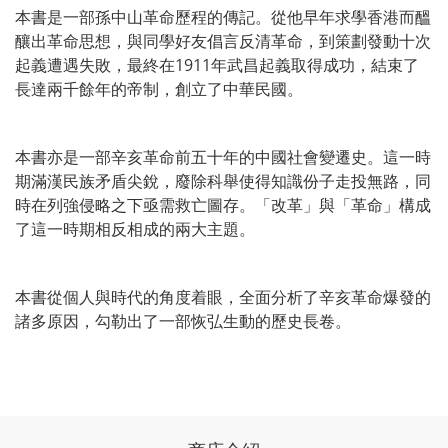
本書是一部孫中山革命歷程的傳記。從他早年求學香港而醞
釀出革命思想，與同學好友倡言反清革命，到策劃發動十次
起義遭遇失敗，最終在1911年武昌起義取得成功，結束了
長達兩千餘年的帝制，創立了中華民國。
本書亦是一部辛亥革命前五十年的中國社會變遷史。這一時
期滿漢民族矛盾尖銳，廢除科舉使得知識份子走投無路，同
時在列強侵略之下亟需救亡圖存。「改革」與「革命」構成
了這一時期相反相成的兩大主題。
本書從個人與時代的角度着眼，全面分析了辛亥革命爆發的
諸多原因，勾勒出了一部恢弘生動的歷史長卷。