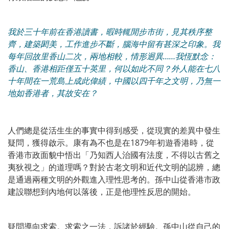
我於三十年前在香港讀書，暇時輒閒步市街，見其秩序整
齊，建築閎美，工作進步不斷，腦海中留有甚深之印象。我
每年回故里香山二次，兩地相較，情形迥異……我恆默念：
香山、香港相距僅五十英里，何以如此不同？外人能在七八
十年間在一荒島上成此偉績，中國以四千年之文明，乃無一
地如香港者，其故安在？
人們總是從活生生的事實中得到感受，從現實的差異中發生
疑問，獲得啟示。康有為不也是在1879年初遊香港時，從
香港市政面貌中悟出「乃知西人治國有法度，不得以古舊之
夷狄視之」的道理嗎？對於古老文明和近代文明的認辨，總
是通過兩種文明的外觀進入理性思考的。孫中山從香港市政
建設聯想到內地何以落後，正是他理性反思的開始。
疑問導向求索。求索之一法，訴諸於經驗。孫中山從自己的