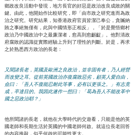
鄉政改良活動中發現，地方長官的好惡是政治改良成敗的關
鍵。由此，他開始作比較研究，即「由市政之研究進而為政
治之研究。研究結果，知香港政府官員皆潔己奉公，貪贓納
賄之事絕無僅有，此與中國情形正相反」，「於是覺悟鄉村
政治乃中國政治中之最廉潔者，愈高則愈齷齪」。他對清政
府腐敗的認識從實際經驗上升到了理性的判斷。於是，再求
之於熟悉西方政治的長老：
又聞諸長老，英國及歐洲之良政治，並非固有者，乃人經營
而改變之耳。從前英國政治亦復腐敗惡劣，顧英人愛自由，
僉曰：「吾人不復能忍耐此等事，必有以更張之。」有志竟
成，卒達目的。我因此遂作一想曰：「曷為吾人不能改革中
國之惡政治耶？」
他所聞諸的長老，就他在大學時代的交遊看，只能是他的英
國老師和長期生活於英國的中國老師何啟。就這位長老回答
的內容推敲，似乎何啟的可能性更大。