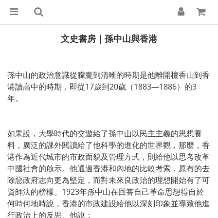
文史書房｜孫中山與香港
孫中山的政治意識從朦朧到清晰的時期是他離開檀香山到香
港讀高中的時期，即從17歲到20歲（1883—1886）的3
年。
如果說，大學時代的交遊給了孫中山以民主主義的思想養
料，廣泛的課外閱讀給了他科學的進化的世界觀，那麼，香
港作為近代城市的市政面貌及管理方式，則給他以思考改革
中國社會的啟示。他通過香港和內地的比較考索，原有的去
除惡政府志向更為堅定，而對未來良政治的理想開始有了可
資師法的榜樣。1923年孫中山在回答自己革命思想得自於
何時何地時說，香港的市政建設給他以深刻印象並導致他進
行政治上的反思。他說：