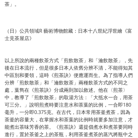
茶」。
（日）公共領域R 藝術博物館藏：日本十八世紀浮世繪《富
士見茶屋店》
以上所說的兩種飲茶方式「煎飲散茶」和「瀹飲散茶」，先
後在日本流行，但是很多日本人依舊分辨不清，不能得知其
中區別和要領，這時《煎茶訣》便應運而生。為了指導人們
分辨「煎飲散茶」和「瀹飲散茶」兩種飲茶方式的不同之
處，葉雋在《煎茶訣》分成兩則加以敘述。他在〈煎茶〉
中，教導了「煎飲散茶」的取湯方法：「大抵水一合，用茶
可三分。」說明煎煮時要注意水和茶葉的比例，一合即180
毫升，一分即0.375克。在古代，日本常用茶釜煮茶，因為
茶釜的容量大，在掌握水和茶葉的比例時就要多加注意，才
能煮出茶味芳香的茶。《煎茶訣》還提倡煮水和煮茶要同時
進行，置於茶釜之上的茶瓶，利用茶釜煮茶的蒸汽將瓶中之