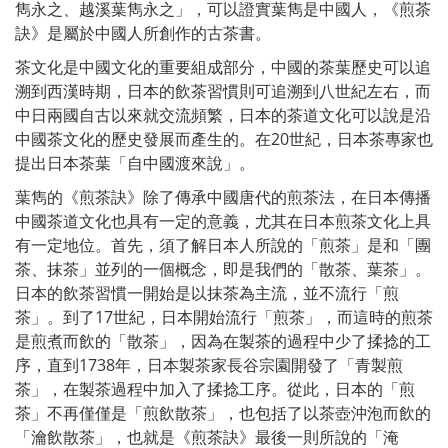
雋永之、越溪葉雋永之」，可以證實葉雋是中國人，《煎茶
訣》是屬於中國人所創作的古茶書。
茶文化是中國文化的重要組成部分，中國的茶葉歷史可以追
溯到西漢時期，日本的飲茶習慣則可追溯到八世紀左右，而
中日兩國自古以來就交流頻繁，日本的茶道文化可以說是沿
中國茶文化的歷史發展而產生的。在20世紀，日本茶專家也
提出日本茶葉「自中國渡來說」。
葉雋的《煎茶訣》除了傳承中國唐代的煎茶法，在日本傳播
中國茶道文化也具有一定的意義，尤其在日本煎茶文化上具
有一定地位。首先，須了解日本人所說的「煎茶」是和「團
茶、抹茶」並列的一個概念，即是我們的「散茶、葉茶」。
日本的飲茶習慣一開始是以抹茶為主流，並不流行「煎
茶」。到了17世紀，日本開始流行「煎茶」，而這時的煎茶
是煎煮而飲的「散茶」，因為在製茶的過程中少了揉捻的工
序，直到1738年，日本製茶家長谷宗園開發了「青製煎
茶」，在製茶過程中加入了揉捻工序。從此，日本的「煎
茶」不再僅僅是「煎飲散茶」，也包括了以茶壺沖泡而飲的
「瀹飲散茶」，也就是《煎茶訣》最後一則所說的「淹