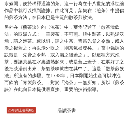
水煮開，便於稀釋過濃的茶。這一行為在十八世紀的浮世繪
作品中就可以找到證據。由此可見，葉雋在〈煎茶〉中提倡
的煎茶方法，在日本已是主流的散茶煎飲法。
另外在《煎茶訣》的〈淹茶〉中，葉雋記述了「散茶瀹飲
法」的取湯方式：「華製茶，不可煎。瓶中製茶，以熟湯沃
焉，謂之泡茶。或以鉺，謂之中茶。皆當先脅之令熱，或入
湯之後蓋之；再以湯外眨之，則茶氣盡發矣。」當中強調的
訣竅是「先脅之令熱，或入湯之後蓋之」。以這種方式泡
茶，要讓茶葉在水裏溫熱起來，或是蓋上蓋子，在燜好了之
後把茶湯倒出來，茶氣茶味就盡在其中了。這是「散茶煎飲
法」所沒有的步驟。在1738年，日本剛開始生產可以沖泡
而飲的「青製煎茶」，對於「淹茶」一無所知，所以《煎茶
訣》在此向日本提供最直接、重要的技術指導。
26年網上書展8折