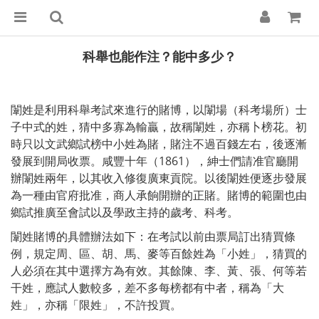
科舉也能作注？能中多少？
闈姓是利用科舉考試來進行的賭博，以闈場（科考場所）士
子中式的姓，猜中多寡為輸贏，故稱闈姓，亦稱卜榜花。初
時只以文武鄉試榜中小姓為賭，賭注不過百錢左右，後逐漸
發展到開局收票。咸豐十年（1861），紳士們請准官廳開
辦闈姓兩年，以其收入修復廣東貢院。以後闈姓便逐步發展
為一種由官府批准，商人承餉開辦的正賭。賭博的範圍也由
鄉試推廣至會試以及學政主持的歲考、科考。
闈姓賭博的具體辦法如下：在考試以前由票局訂出猜買條
例，規定周、區、胡、馬、麥等百餘姓為「小姓」，猜買的
人必須在其中選擇方為有效。其餘陳、李、黃、張、何等若
干姓，應試人數較多，差不多每榜都有中者，稱為「大
姓」，亦稱「限姓」，不許投買。