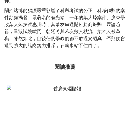
伸。
闈姓賭博的猖獗嚴重影響了科舉考試的公正，科考作弊的案
件頻頻揭發，最著名的有光緒十一年的葉大焯案件。廣東學
政葉大焯按試惠州時，其幕友串通闈姓賭商舞弊，眾論喧
囂，羣毀試院轅門，朝廷將其幕友數人杖流，葉本人被革
職。雖然如此，但後任的學政們都不敢過於認真，否則便會
遭到強大的賭商勢力排斥，在廣東站不住腳了。
閱讀推薦