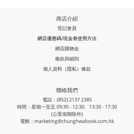
商店介紹
登記會員
網店優惠碼/現金劵使用方法
網店購物金
條款與細則
個人資料（隱私）條款
聯絡我們
電話：(852) 2137 2385
時間：星期一至五 09:30 - 12:30、13:30 - 17:30
(公眾假期除外)
電郵：marketing@chunghwabook.com.hk