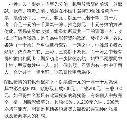
「小姓」與「限姓」均事先公佈，載明於票簿的前邊。於鄉
試、歲考、科考之前，隨意在小姓中選擇20個姓投買為一
票，票值分半元、一元、數元，以至十元若干等。買一元
者，合足一元的一千票為一簿，推之數元、十元分簿的方法
仿此。票局先發給收據，繼發給所買共一千的票簿一本，收
據上面編有號碼，是作為中彩領獎的憑證。發榜之後，各以
各簿（一千票）為單位進行查對，一簿之中，中姓最多者為
頭彩，依次為二彩、三彩，三彩以下為負。而一簿之中若有
得姓數目相同者，則又須進一步比較名額：如甲乙兩票同中
十姓，甲票每姓中一人，計十個名額；乙票內有一姓中了兩
人，合計共十一個名額，則乙票比甲票為多。
闈姓賭博的彩銀分配如下：以票值一元的一簿一千元為例，
其中彩金佔60%，頭彩取五成300元，二彩200元，三彩100
元。如果得姓名額只有此票獨多的為獨得，有幾個人中數完
全一樣，則將彩銀平分。其餘40%，以200元充餉，200元
為賭商開支。開支是包括各項廠費與衙役武弁官紳的私規，
以及賭商本人的利潤。