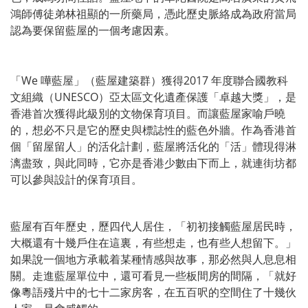
鴻師傅徒弟林祖顯的一所藥局，憑此歷史脈絡成為政府當局
認為要保留藍屋的一個考慮因素。
「We 嘩藍屋」（藍屋建築群）獲得2017 年度聯合國教科
文組織（UNESCO）亞太區文化遺產保護「卓越大獎」，是
香港首次獲得此級別的文物保育項目。而讓藍屋家喻戶曉
的，想必不只是它的歷史與標誌性的藍色外牆。作為香港首
個「留屋留人」的活化計劃，藍屋將活化的「活」體現得淋
漓盡致，與此同時，它亦是香港少數由下而上，就連街坊都
可以參與設計的保育項目。
藍屋有百年歷史，歷四代人居住，「初初接觸藍屋居民時，
大概還有十幾戶住在這裏，有些想走，也有些人想留下。」
如果說一個地方承載着某種情感與故事，那必然與人息息相
關。走進藍屋單位中，還可看見一些板間房的間隔，「就好
像粵語殘片中的七十二家房客，在五百呎的空間住了十幾伙