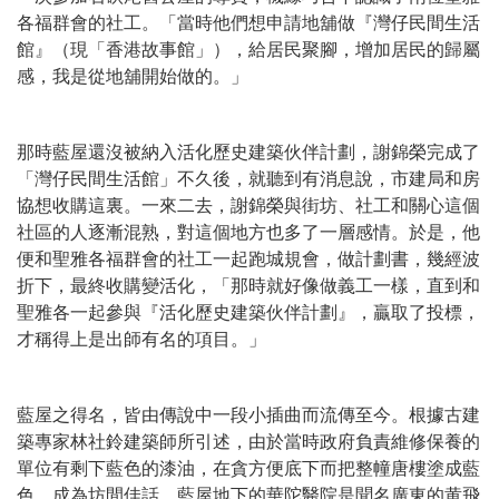
各福群會的社工。「當時他們想申請地舖做『灣仔民間生活
館』（現「香港故事館」），給居民聚腳，增加居民的歸屬
感，我是從地舖開始做的。」
那時藍屋還沒被納入活化歷史建築伙伴計劃，謝錦榮完成了
「灣仔民間生活館」不久後，就聽到有消息說，市建局和房
協想收購這裏。一來二去，謝錦榮與街坊、社工和關心這個
社區的人逐漸混熟，對這個地方也多了一層感情。於是，他
便和聖雅各福群會的社工一起跑城規會，做計劃書，幾經波
折下，最終收購變活化，「那時就好像做義工一樣，直到和
聖雅各一起參與『活化歷史建築伙伴計劃』，贏取了投標，
才稱得上是出師有名的項目。」
藍屋之得名，皆由傳說中一段小插曲而流傳至今。根據古建
築專家林社鈴建築師所引述，由於當時政府負責維修保養的
單位有剩下藍色的漆油，在貪方便底下而把整幢唐樓塗成藍
色，成為坊間佳話。藍屋地下的華陀醫院是聞名廣東的黄飛