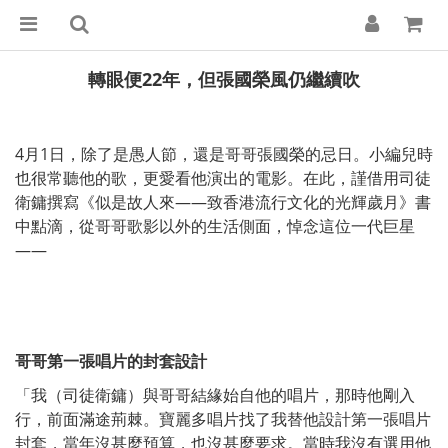
轉眼便22年，但張國榮風仍繼續吹
4月1日，除了是愚人節，還是哥哥張國榮的忌日。小編兒時
也很常聽他的歌，更愛看他演出的電影。在此，謹借用司徒
衛鏞撰寫《似是故人來——致香港流行文化的光輝歲月》書
中點滴，從哥哥歌影以外的生活側面，悼念這位一代巨星
——
哥哥第一張唱片的封套設計
「我（司徒衛鏞）與哥哥結緣始自他的唱片，那時他剛入
行，前面滿途荊棘。寶麗多唱片找了我替他設計第一張唱片
封套，當年沒甚麼預算，也沒甚麼要求。當時我沒有選用他