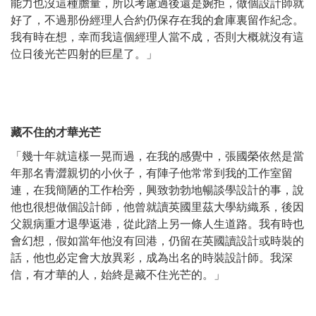
能力也沒這種膽量，所以考慮過後還是婉拒，做個設計師就
好了，不過那份經理人合約仍保存在我的倉庫裏留作紀念。
我有時在想，幸而我這個經理人當不成，否則大概就沒有這
位日後光芒四射的巨星了。」
藏不住的才華光芒
「幾十年就這樣一晃而過，在我的感覺中，張國榮依然是當
年那名青澀親切的小伙子，有陣子他常常到我的工作室留
連，在我簡陋的工作枱旁，興致勃勃地暢談學設計的事，說
他也很想做個設計師，他曾就讀英國里茲大學紡織系，後因
父親病重才退學返港，從此踏上另一條人生道路。我有時也
會幻想，假如當年他沒有回港，仍留在英國讀設計或時裝的
話，他也必定會大放異彩，成為出名的時裝設計師。我深
信，有才華的人，始終是藏不住光芒的。」