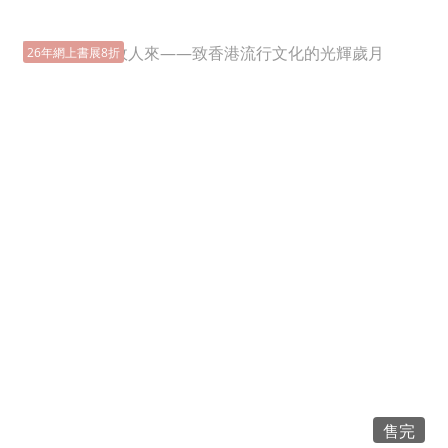
26年網上書展8折
售完