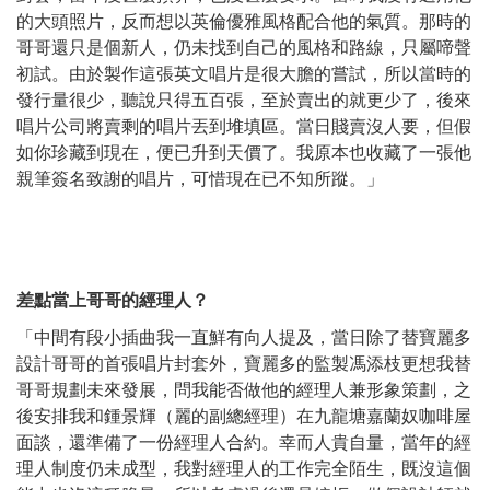
的大頭照片，反而想以英倫優雅風格配合他的氣質。那時的
哥哥還只是個新人，仍未找到自己的風格和路線，只屬啼聲
初試。由於製作這張英文唱片是很大膽的嘗試，所以當時的
發行量很少，聽說只得五百張，至於賣出的就更少了，後來
唱片公司將賣剩的唱片丟到堆填區。當日賤賣沒人要，但假
如你珍藏到現在，便已升到天價了。我原本也收藏了一張他
親筆簽名致謝的唱片，可惜現在已不知所蹤。」
差點當上哥哥的經理人？
「中間有段小插曲我一直鮮有向人提及，當日除了替寶麗多
設計哥哥的首張唱片封套外，寶麗多的監製馮添枝更想我替
哥哥規劃未來發展，問我能否做他的經理人兼形象策劃，之
後安排我和鍾景輝（麗的副總經理）在九龍塘嘉蘭奴咖啡屋
面談，還準備了一份經理人合約。幸而人貴自量，當年的經
理人制度仍未成型，我對經理人的工作完全陌生，既沒這個