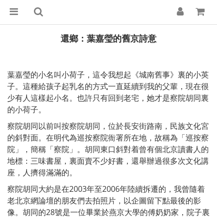
還鄉：葉嘉瑩的舊京詩意
葉嘉瑩的小名叫小荷子，這令我想起《城南舊事》裏的小英
子。這種給孩子起乳名的方式一直延續到我的父輩，現在很
少有人這樣起小名。也許只有回到老宅，她才是察院胡同裏
的小荷子。
察院胡同以前叫按察院胡同，位於長安街路南，民族文化宮
的斜對面。在明代為巡按察院衙署所在地，故稱為「巡按察
院」，簡稱「察院」。胡同東口斜對着曾有個北京讀書人的
地標：三味書屋，裏面賣不少好書，還舉辦過很多次文化講
座，人擠得滿滿的。
察院胡同大約是在2003年至2006年陸續拆遷的，我曾隨着
老北京網論壇的朋友們去拍照片，以企圖留下點最後的影
像。胡同的28號是一位畢業於燕京大學的傅奶奶家，院子裏