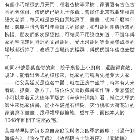
有個小巧精緻的月亮門，種着杏樹等果樹，家裏還有古色古
香的舊傢俱。傅奶奶已經九十多歲，曾擔任北京戲曲學校當
語文老師，每天就是放飛自我地寫字、畫畫，想幹什麼幹什
麼，灑脫中暗含着對年華逝去的擔憂，和對胡同即將拆遷的
惋惜。朋友們多次探望她，可結局不用說也知道，不幾年傅
家的宅院連同附近的文昌胡同、受水河胡同等葉嘉瑩成長的
場域都拆掉了，改成了金融街的樓群，傅奶奶幾年後也去世
了。
胡同23號是葉嘉瑩的家，院子裏搭上小廚房，還顯得寬敞、
規矩，能看出舊式的模樣來。她家的官稱首先是葉大夫家
——伯父葉廷乂是位名中醫，就在正房中坐堂，時常有人來
看病、抓藥、改方子。這位伯父喜歡藏書和作詩，葉嘉瑩從
小可以拿着元大德年間版的《辛稼軒詞集》看，輔仁大學的
師生來她家借書。從小在滿是石榴樹、夾竹桃和大荷花缸的
家裏寫字畫畫，跟母親學做旗袍、盤扣子，而她本人於
1948年離開了這座故宅。
葉嘉瑩早期的詩多寫自家庭院與舊京四季的微塵：《過什剎
海偶占》《除夕守歲》《故都懷古十詠有序》《聞蟋蟀》