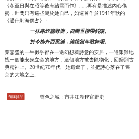
《冬至日與在昭等後海踏雪而作》……再有是描述內心傷
勢，世間只有這些屬於她自己，如這首作於1941年秋的
《過什剎海偶占》：
一抹寒煙籠野塘，四圍垂柳帶斜陽。
於今柳外西風滿，誰憶當年歌舞場。
葉嘉瑩的一生似乎都在一邊幻想着詩意的安居，一邊艱難地
找一個能安身立命的地方，這個地方被去除物化，回歸到古
典精神上。20世紀70年代，她還鄉了，並把詩心落在了舊
京的大地之上。
預購貨品