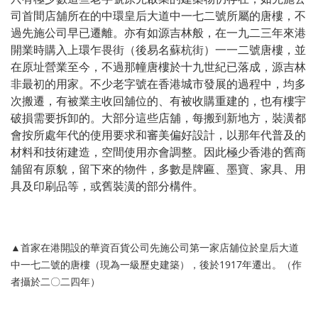
司首間店舖所在的中環皇后大道中一七二號所屬的唐樓，不
過先施公司早已遷離。亦有如源吉林般，在一九二三年來港
開業時購入上環乍畏街（後易名蘇杭街）一一二號唐樓，並
在原址營業至今，不過那幢唐樓於十九世紀已落成，源吉林
非最初的用家。不少老字號在香港城市發展的過程中，均多
次搬遷，有被業主收回舖位的、有被收購重建的，也有樓宇
破損需要拆卸的。大部分這些店舖，每搬到新地方，裝潢都
會按所處年代的使用要求和審美偏好設計，以那年代普及的
材料和技術建造，空間使用亦會調整。因此極少香港的舊商
舖留有原貌，留下來的物件，多數是牌匾、墨寶、家具、用
具及印刷品等，或舊裝潢的部分構件。
▲首家在港開設的華資百貨公司先施公司第一家店舖位於皇后大道
中一七二號的唐樓（現為一級歷史建築），後於1917年遷出。（作
者攝於二〇二四年）