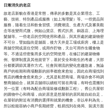
日漸消失的老店
故老店新貌在香港是常態，傳承的多數是其企業理念、工
藝、技術、特別產品或服務（如上海理髮）等。一些貨品與
服務，隨着生活和飲食習慣、消費潮流、生產方式及審美觀
念等改變而式微，例如山貨店、舊式扒房、銅器店、上海理
髮舖等。一些老店的空間使用和產品，與其所處的建築物密
不可分，譬如臨街是舖面，後方天井是工場或廚房，樓上是
商舖空間或居住空間，或用作貯物，天台可用作生曬食物
等。不過這些密集而多元的空間使用，在修訂的建築物條
例、發牌制度及其他規管下，基於安全和衛生的考慮，大部
分都要調節其運作方式。社會與潮流的變化愈趨急速，無論
商戶的租期和商場翻新的頻率都愈來愈短，因此在商場找到
舊店的機會會愈來愈少，尤其是私營商場。商場亦會不時調
整商舖組合，就算店舖得以續租可留在商場，有時也需搬到
另一位置（有時為配合商場裝修或翻新工程）。舊公共屋邨
的購物中心和商場，由於原意是想屋邨的居民能自給自足，
在屋邨的附近有消費的選擇和就業的機會，非以牟利為先，
所以較能容納小商戶長期經營，較易找到在佈局、裝潢方面