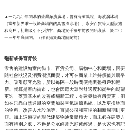
▲一九九〇年開幕的荃灣海濱廣場，曾有海濱戲院、海濱溜冰場
（當年新界唯一設於商場內的真雪溜冰場）、永安百貨等大型設施
和商戶，初期吸引不少訪客。商場於千禧年前後開始衰落，於二〇
一三年年底關閉。（作者攝於商場關閉前）
翻新或保育背後
零售的建設如室內街市、百貨公司、購物中心和商場，因要
隨社會狀況及消費潮流而變，才可在商業上維持價值與競爭
力、吸引顧客光臨，所以每隔一段時間便需調整租戶和翻
新。就算是室內街市，也會因應大眾對舒適度和衛生的期望
更迭，落實基本的改善或翻新工程，令建築物有所變更，例
如在只靠自然通風的空間加裝空氣調節系統，以及更換地面
的物料、改善去水設施等。百貨公司和商場的翻新周期則更
短。加上這類型的現代建築物通常體積大，而未必在建築方
面有特別之處，不過是公眾經常光顧或經過，是大家也有記