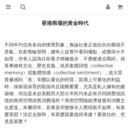
香港商場的黃金時代
不同年代也有各自的懷舊對象，無論社會正值欣欣向榮或不
景氣，在新舊輪替間，總有人從舊中看到優點，或覺得今不
如昔，亦有人認為往前看才積極進步，不應被過去羈絆。就
算事物有文化、歷史意義，或具集體回憶（collective
memory）或集體情感（collective sentiment），或大眾
普遍感到「美」等難以量化的特質，當遇上可量化的利益
時，保留或保育的取捨尚且困難重重，尤其是私人擁有的建
築物，何況是未必美觀而大部分市民均未必有共同經歷或回
憶的商用空間或舊消費場所？商用空間隨經濟發展和消費文
化更迭，本屬尋常。若果某些變換令人覺得新不如舊，有甚
麼原因？決定去留時，有甚麼因素值得考慮？要留住的，究
竟是甚麼？