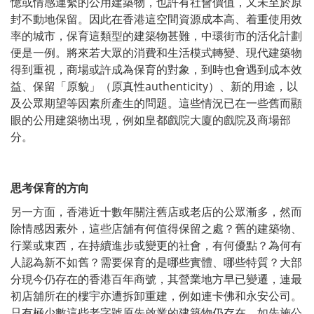
憶或情感連繫的公用建築物，也許有社會價值，又未至於原
封不動地保留。因此在香港這空間資源成本高、着重使用效
率的城市，保育這類型的建築物甚難，中環街市的活化計劃
便是一例。將來若大眾的消費和生活模式轉變、現代建築物
得到重視，商場或許成為保育的對象，到時也會遇到成本效
益、保留「原貌」（原真性authenticity）、新的用途，以
及公眾期望等因素所產生的問題。這些情況已在一些舊而顯
眼的公用建築物出現，例如皇都戲院大廈的戲院及商場部
分。
思考保育的方向
另一方面，香港近十數年關注舊店或老店的公眾漸多，然而
除情感因素外，這些店舖有何值得保留之處？舊的建築物、
行業或東西，在持續進步或變更的社會，有何優點？為何有
人認為新不如舊？需要保育的是哪些實體、哪些特質？大部
分現今仍存在的香港百年商號，其營業地方早已變遷，連最
初店舖所在的樓宇亦遭拆卸重建，例如連卡佛和永安公司。
只有極少數這些老字號原先啟業的建築物仍存在，如先施公