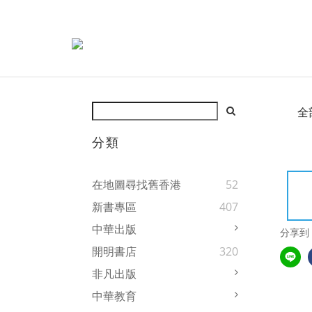
全
分類
在地圖尋找舊香港
52
新書專區
407
中華出版
分享到
開明書店
320
非凡出版
中華教育