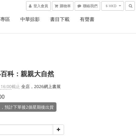
登入會員
購物車
聯絡我們
$ HKD
書專區
中華掠影
書目下載
有聲書
小百科：親親大自然
 16:00
截止
全店，2026網上書展
00
，預計下單後2個星期後出貨