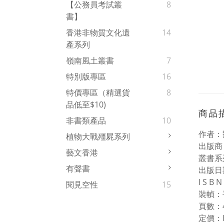
【公務員考試叢
8
書】
香港非物質文化遺
14
產系列
嶺南風土叢書
7
特別版專區
16
特價專區（精選貨
8
品低至$10)
商品
非書類產品
10
作者：
植物大戰殭屍系列
出版商
藝文香港
叢書系
有聲書
出版日期
I S B
閱見空性
15
裝幀：
頁數：
定價：H