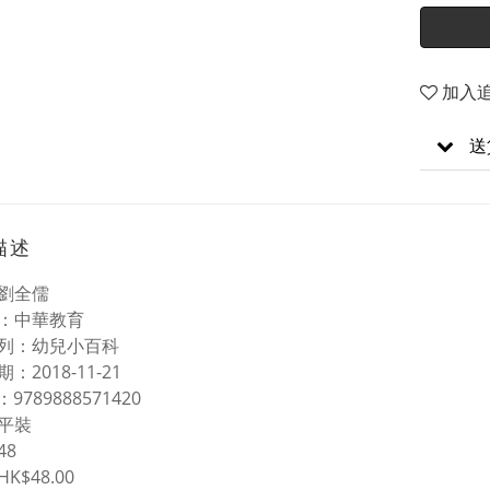
加入
送
描述
劉全儒
：中華教育
列：幼兒小百科
：2018-11-21
 N：9789888571420
平裝
48
K$48.00