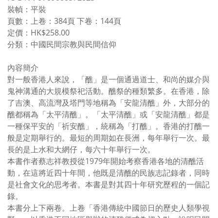
裝幀：平裝
頁數：上卷：384頁 下卷：144頁
定價：HK$258.00
分類：中國民間宗教與民間信仰
內容簡介
對一般香港人來說，「醮」是一個通過道士、和尚的媒介與
鬼神溝通的大規模祭祀活動。醮祭的種類繁多。在香港，除
了吉澳、高流灣及塔門等地稱為「安龍清醮」外，大部分的
醮都稱為「太平清醮」。「太平清醮」或「安龍清醮」都是
一種保平安的「祈安醮」，統稱為「打醮」。香港的打醮一
般是定期舉行的。最短的周期如在長洲，每年舉行一次。最
長的是上水和大網仔，每六十年舉行一次。
本書作者蔡志祥教授從1979年開始考察香港各地的清醮活
動，在這將近四十年間，他既是清醮的民族志記錄者，同時
是社會文化的思考者。本書是對其四十年研究歷程的一個記
錄。
本書分上下兩卷。上卷「香港傳統中國節日的歷史人類學視