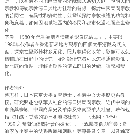
野」，以香港不同地區舉辦的清醮儀式為切入點，說明民間
宗教和傳統宗教節日與地方社群的關係，探討中國民間宗教
的普同性、差異性和變動性，並嘗試探討宗教儀禮的功能和
象徵意義，如何因地域社區內的移民和都市化過程而產生變
化。
下卷「1980 年代香港新界清醮的影像民族志」，主要以
1980年代作者在香港新界地方觀察的四個太平清醮為切入
點，探索在攝影器材多元化、照片數碼化以前，影像可以怎
樣輔助在田野中的研究，並討論研究者可以怎樣通過影像，
從比較的角度，理解周期性的儀式節日的延續、調整和變
化。
作者簡介
蔡志祥，日本東京大學文學博士，香港中文大學歷史系教
授。研究興趣包括華人社會的節日與民間宗教、近代中國的
家庭與宗族、中國商業史及華南及東南亞華人社會。著作包
括《打醮：香港的節日和地域社會》；〈出閣：1850－
1950 之間潮汕僑鄉社會的婦女〉、〈親屬關係與商業：潮
汕家族企業中的父系親屬和姻親〉等專書及文章，以及編著