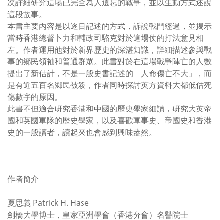
次詳細研究這場已完全為人遺忘的戰爭，並以生動方式述說
這段故事。
本書主要內容是以逐日記述的方式，訴說戰鬥經過，並揭示
當時香港總督卜力和輔政司駱克對於這場仗的打法意見相
左。作者運用他對於新界歷史的深湛知識，詳細描述參與戰
事的鄉民領袖和普通群眾。此書對於在這場戰爭陣亡的人數
提出了新估計，不是一般史書記述的「人命傷亡不大」，而
是有近五百名鄉民被殺，作者同時探討英方資料大都低估死
傷數字的原因。
此書不但適合研究香港和中國的歷史學家細讀，研究大英帝
國和英國軍隊的歷史學家，以及喜歡軍事史、帝國史和香港
史的一般讀者，讀起來也會感到興味盎然。
作者簡介
夏思義 Patrick H. Hase
劍橋大學博士，皇家亞洲學會（香港分會）名譽院士