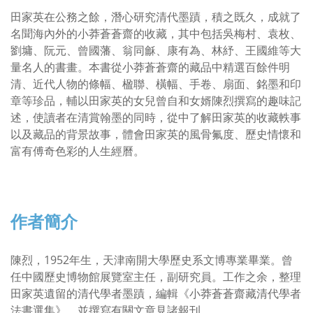
田家英在公務之餘，潛心研究清代墨蹟，積之既久，成就了
名聞海內外的小莽蒼蒼齋的收藏，其中包括吳梅村、袁枚、
劉墉、阮元、曾國藩、翁同龢、康有為、林紓、王國維等大
量名人的書畫。本書從小莽蒼蒼齋的藏品中精選百餘件明
清、近代人物的條幅、楹聯、橫幅、手卷、扇面、銘墨和印
章等珍品，輔以田家英的女兒曾自和女婿陳烈撰寫的趣味記
述，使讀者在清賞翰墨的同時，從中了解田家英的收藏軼事
以及藏品的背景故事，體會田家英的風骨氟度、歷史情懷和
富有傅奇色彩的人生經曆。
作者簡介
陳烈，1952年生，天津南開大學歷史系文博專業畢業。曾
任中國歷史博物館展覽室主任，副研究員。工作之余，整理
田家英遺留的清代學者墨蹟，編輯《小莽蒼蒼齋藏清代學者
法書選集》，並撰寫有關文章見諸報刊。