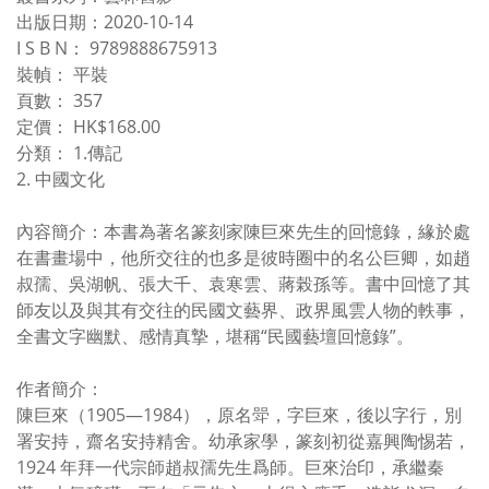
出版日期：2020-10-14
I S B N： 9789888675913
裝幀： 平裝
頁數： 357
定價： HK$168.00
分類： 1.傳記
2. 中國文化
內容簡介：本書為著名篆刻家陳巨來先生的回憶錄，緣於處
在書畫場中，他所交往的也多是彼時圈中的名公巨卿，如趙
叔孺、吳湖帆、張大千、袁寒雲、蔣榖孫等。書中回憶了其
師友以及與其有交往的民國文藝界、政界風雲人物的軼事，
全書文字幽默、感情真摯，堪稱“民國藝壇回憶錄”。
作者簡介：
陳巨來（1905—1984），原名斝，字巨來，後以字行，別
署安持，齋名安持精舍。幼承家學，篆刻初從嘉興陶惕若，
1924 年拜一代宗師趙叔孺先生爲師。巨來治印，承繼秦