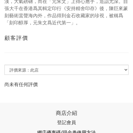
漢，大氣磅礴，而在「元朱文」上得心應手，造詣尤深。自
張大千在香港爲其輯定印行《安持精舍印存》後，陳巨來篆
刻藝術蜚聲海內外，作品得到金石收藏家的珍視，被稱爲
「刻印醇厚，元朱文爲近代第一」。
顧客評價
尚未有任何評價
商店介紹
登記會員
網店優惠碼/現金劵使用方法