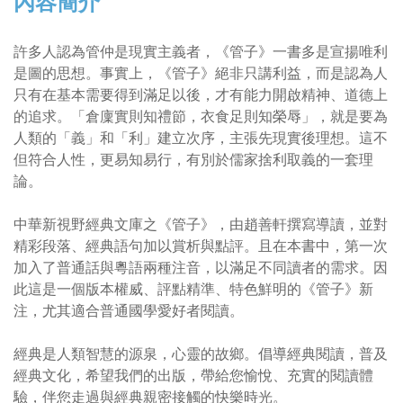
內容簡介
許多人認為管仲是現實主義者，《管子》一書多是宣揚唯利
是圖的思想。事實上，《管子》絕非只講利益，而是認為人
只有在基本需要得到滿足以後，才有能力開啟精神、道德上
的追求。「倉廩實則知禮節，衣食足則知榮辱」，就是要為
人類的「義」和「利」建立次序，主張先現實後理想。這不
但符合人性，更易知易行，有別於儒家捨利取義的一套理
論。
中華新視野經典文庫之《管子》，由趙善軒撰寫導讀，並對
精彩段落、經典語句加以賞析與點評。且在本書中，第一次
加入了普通話與粵語兩種注音，以滿足不同讀者的需求。因
此這是一個版本權威、評點精準、特色鮮明的《管子》新
注，尤其適合普通國學愛好者閱讀。
經典是人類智慧的源泉，心靈的故鄉。倡導經典閱讀，普及
經典文化，希望我們的出版，帶給您愉悅、充實的閱讀體
驗，伴您走過與經典親密接觸的快樂時光。