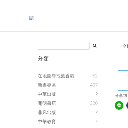
全
分類
在地圖尋找舊香港
52
新書專區
407
中華出版
分享到
開明書店
320
非凡出版
中華教育