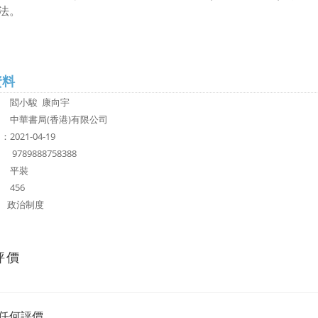
法。
資料
：
閻小駿 康向宇
：
中華書局(香港)有限公司
2021-04-19
N：
9789888758388
 平裝
456
：
政治制度
評價
任何評價