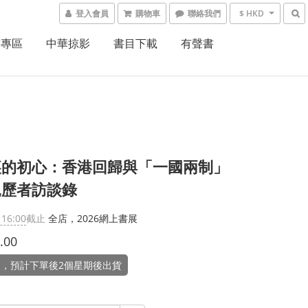
登入會員
購物車
聯絡我們
$ HKD
書專區
中華掠影
書目下載
有聲書
裏的初心：香港回歸與「一國兩制」
親歷者訪談錄
 16:00
截止
全店，2026網上書展
.00
，預計下單後2個星期後出貨