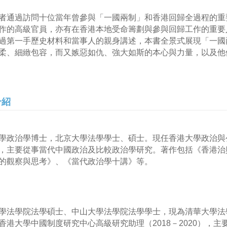
者通過訪問十位當年曾參與「一國兩制」和香港回歸全過程的重
作的高級官員，亦有在香港本地受命籌劃與參與回歸工作的重要
過第一手歷史材料和當事人的親身講述，本書全景式展現「一國
柔、細緻包容，而又嫉惡如仇、強大如斯的本心與力量，以及他
介紹
學政治學博士，北京大學法學學士、碩士。現任香港大學政治與
，主要從事當代中國政治及比較政治學研究。著作包括《香港治與
的觀察與思考》、《當代政治學十講》等。
學法學院法學碩士、中山大學法學院法學學士，現為清華大學法
香港大學中國制度研究中心高級研究助理（2018－2020），