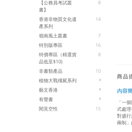
【公務員考試叢
8
書】
香港非物質文化遺
14
產系列
嶺南風土叢書
7
特別版專區
16
特價專區（精選貨
8
品低至$10)
非書類產品
10
商品
植物大戰殭屍系列
藝文香港
內容
有聲書
「一個
閱見空性
15
式處理
對盛行
兩制」