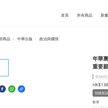
首頁
所有商品
新
部商品
中華出版
政治與國情
年華
重要
至
08/09
HK$138
預購貨品
數量