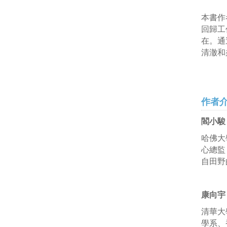
本書作
回歸工
在。通
清澈和
作者
閻小駿
哈佛大
心總監
自田野
康向宇
清華大
學系、