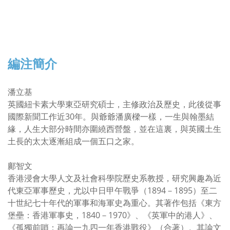
編注簡介
潘立基
英國紐卡素大學東亞研究碩士，主修政治及歷史，此後從事
國際新聞工作近30年。與爺爺潘廣樑一樣，一生與翰墨結
緣，人生大部分時間亦圍繞西營盤，並在這裏，與英國土生
土長的太太逐漸組成一個五口之家。
鄺智文
香港浸會大學人文及社會科學院歷史系教授，研究興趣為近
代東亞軍事歷史，尤以中日甲午戰爭（1894－1895）至二
十世紀七十年代的軍事和海軍史為重心。其著作包括《東方
堡壘：香港軍事史，1840－1970》、《英軍中的港人》、
《孤獨前哨：再論一九四一年香港戰役》（合著）。其論文