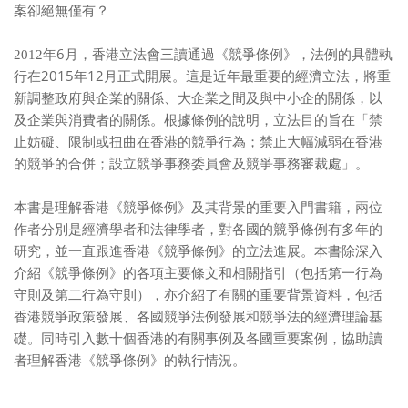
案卻絕無僅有？
6
2012
年
月，香港立法會三讀通過《競爭條例》，法例的具體執
2015
12
行在
年
月正式開展。這是近年最重要的經濟立法，將重
新調整政府與企業的關係、大企業之間及與中小企的關係，以
及企業與消費者的關係。根據條例的說明，立法目的旨在「禁
止妨礙、限制或扭曲在香港的競爭行為；禁止大幅減弱在香港
的競爭的合併；設立競爭事務委員會及競爭事務審裁處」。
本書是理解香港《競爭條例》及其背景的重要入門書籍，兩位
作者分別是經濟學者和法律學者，對各國的競爭條例有多年的
研究，並一直跟進香港《競爭條例》的立法進展。本書除深入
介紹《競爭條例》的各項主要條文和相關指引（包括第一行為
守則及第二行為守則），亦介紹了有關的重要背景資料，包括
香港競爭政策發展、各國競爭法例發展和競爭法的經濟理論基
礎。同時引入數十個香港的有關事例及各國重要案例，協助讀
者理解香港《競爭條例》的執行情況。