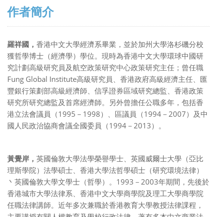
作者簡介
羅祥國，
香港中文大學經濟系畢業，並於加州大學洛杉磯分校
獲哲學博士（經濟學）學位。現時為香港中文大學環球中國研
究計劃高級研究員及航空政策研究中心政策研究主任；曾任職
Fung Global Institute
高級研究員、香港政府高級經濟主任、匯
豐銀行策劃部高級經濟師、信孚證券區域研究總監、香港政策
研究所研究總監及首席經濟師。另外曾擔任公職多年，包括香
1995
1998
1994
2007
港立法會議員（
－
）、區議員（
－
）及中
1994
2013
國人民政治協商會議全國委員（
－
）。
黃覺岸，
英國倫敦大學法學榮譽學士、英國威爾士大學（亞比
理斯學院）法學碩士、香港大學法哲學碩士（研究環境法律）
1993
2003
丶英國倫敦大學文學士（哲學）。
－
年期間，先後於
香港城市大學法律系、香港中文大學商學院及理工大學商學院
任職法律講師。近年多次兼職於香港教育大學教授法律課程，
主要講授有關人權教育及學校行政法律。著有多本中文商業法