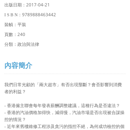
2017-04-21
出版日期：
9789888463442
I S B N
：
裝幀：平裝
240
頁數：
分類：政治與法律
內容簡介
我們日常光顧的「兩大超市」有否出現壟斷？會否影響到消費
者的利益？
-
香港僱主聯會每年發表薪酬調整建議，這種行為是否違法？
-
香港的汽油價格加得快，減得慢，汽油市場是否出現被合謀操
控的情況？
-
近年來舊樓維修工程涉及貪污的指控不絕，為何成功檢控的個