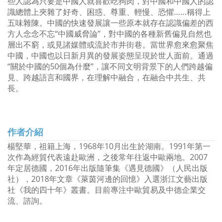
些人認為只要是中國人就喜歡吃狗肉，對中國和中國人的認
識總體上夾雜了好奇、困惑、尊重、輕慢、恐懼……稱得上
五味雜陳。中國的快速發展讓一些原本就存在認識偏差的西
方人念念不忘“中國威脅論”，對中國的各種新舊偏見自然也
層出不窮，或見諸媒體或流於市井街巷。當世界愈來愈聚焦
中國，中國也以日新月異的發展姿態呈現於世人面前。通過
“關於中國的50個為什麼”，讓不同文明背景下的人們跨越偏
見、跨越語言和國界，在理解中融合，在融合中共生、共
長。
作者介紹
楊堅華，祖籍上海，1968年10月出生於湖南。1991年第一
次作為經貿代表遠赴歐洲，之後常年往返中歐兩地。2007
年定居德國，2016年出版隨筆集《遇見德國》（人民出版
社），2018年文章《萊茵河邊的回憶》入選浙江文藝出版
社《我的四十年》叢書。目前專注中歐貿易及中德企業交
流、諮詢。