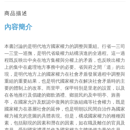
商品描述
內容簡介
本書討論的是明代地方國家權力的調整與重組。行省—三司
—三堂—巡撫，是明代省級權力結構演進的全過程。這一過
程既反映出中央在地方集權與分權上的矛盾，也反映出權力
上的集中在處理地方事務中的必要。省與府之間「道」的出
現，是明代地方上的國家權力在社會矛盾發展過程中調整與
重組的重要結果，也是明代國家權力在解決社會矛盾時的主
要的體制上的改革。而里甲、保甲特別是里老的設置，以及
在各地推行及倡建的鄉飲酒禮、鄉規民約及申明亭、旌善
亭，在國家允許及默認中復興的宗族組織等社會權力，既是
國家權力在基層社會的延伸，也是明朝以民間自治作為國家
權力補充的意圖的具體表現。但是，構成國家權力的種種因
素，包括顯現的因素和潛在的因素，如在職及離任的官員及
吏員，受到國家禮遇並作為國家權力主體後備力量的生員、